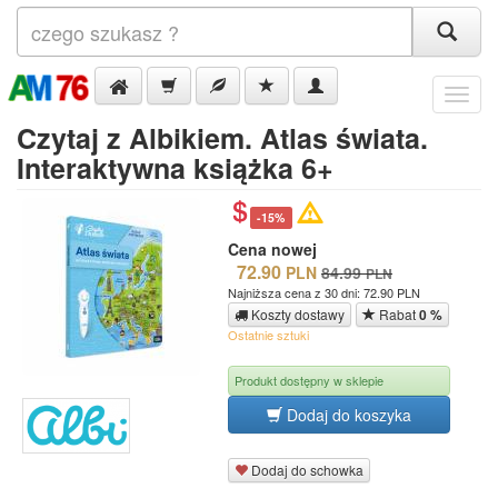
Menu
Czytaj z Albikiem. Atlas świata.
Interaktywna książka 6+
-15%
Cena nowej
72.90
PLN
84.99
PLN
Najniższa cena z 30 dni: 72.90 PLN
Koszty dostawy
Rabat
0 %
Ostatnie sztuki
Produkt dostępny w sklepie
Dodaj do koszyka
Dodaj do schowka