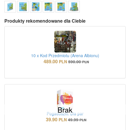
Produkty rekomendowane dla Ciebie
10 x Kod Przedmiotu (Arena Albionu)
489.00
PLN
590.00
PLN
Brak
Pogaduszki. Dla par
39.90
PLN
49.99
PLN