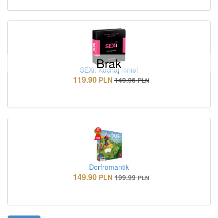
Brak
SEXi: Kochaj mnie!
119.90
PLN
149.95
PLN
Dorfromantik
149.90
PLN
199.99
PLN