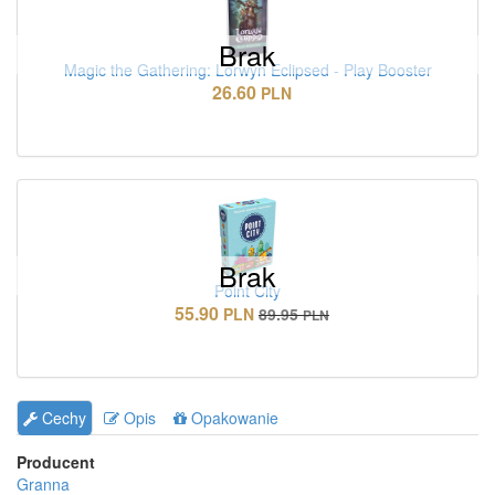
Brak
Magic the Gathering: Lorwyn Eclipsed - Play Booster
26.60
PLN
Brak
Point City
55.90
PLN
89.95
PLN
Cechy
Opis
Opakowanie
Producent
Granna