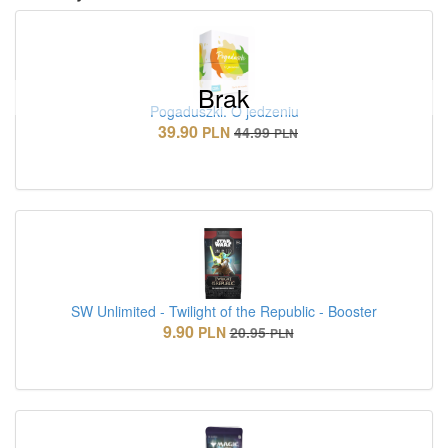
Brak
Pogaduszki. O jedzeniu
39.90
PLN
44.99
PLN
SW Unlimited - Twilight of the Republic - Booster
9.90
PLN
20.95
PLN