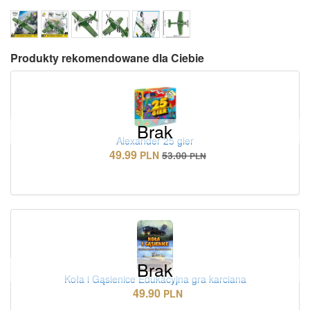
Produkty rekomendowane dla Ciebie
Brak
Alexander 25 gier
49.99
PLN
53.00
PLN
Brak
Koła i Gąsienice Edukacyjna gra karciana
49.90
PLN