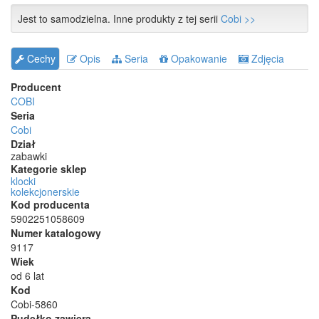
Jest to samodzielna. Inne produkty z tej serii
Cobi >>
Cechy
Opis
Seria
Opakowanie
Zdjęcia
Producent
COBI
Seria
Cobi
Dział
zabawki
Kategorie sklep
klocki
kolekcjonerskie
Kod producenta
5902251058609
Numer katalogowy
9117
Wiek
od 6 lat
Kod
Cobi-5860
Pudełko zawiera