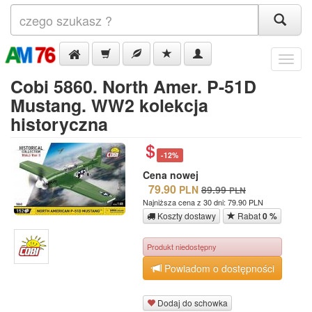
Menu
Cobi 5860. North Amer. P-51D
Mustang. WW2 kolekcja
historyczna
-12%
Cena nowej
79.90
PLN
89.99
PLN
Najniższa cena z 30 dni: 79.90 PLN
Koszty dostawy
Rabat
0 %
Produkt niedostępny
Powiadom o dostępności
Dodaj do schowka