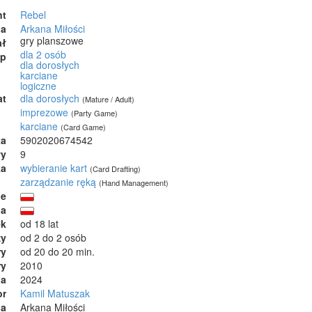
nt
Rebel
ia
Arkana Miłości
gry planszowe
ał
dla 2 osób
ep
dla dorosłych
karciane
logiczne
at
dla dorosłych
(Mature / Adult)
imprezowe
(Party Game)
karciane
(Card Game)
ta
5902020674542
wy
9
ka
wybieranie kart
(Card Drafting)
zarządzanie ręką
(Hand Management)
ie
ja
ek
od 18 lat
zy
od 2 do 2 osób
ry
od 20 do 20 min.
ry
2010
ia
2024
or
Kamil Matuszak
na
Arkana Miłości