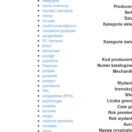
medycyna
memo (memory)
Produce
monety i pieniądze
Ser
morze
Dzi
muzyka
Kategorie skl
nauki humanistyczne
niezależne językowo
paragrafowe
PC i konsole
Kategorie świ
piraci
plenerowe
pociągi
Kod producen
podróżne
Numer katalogo
Pokemon
polityka
Mechani
poradniki
postapo
Wydan
prehistoria
Instrukc
PRL
Wi
przygodowe (RPG)
Liczba grac
psychologia
pudełka
Czas g
quizowe
Rok premie
religia
Rok wydan
rodzinne (familijne)
Aut
rolnictwo
Nazwa oryginal
różne