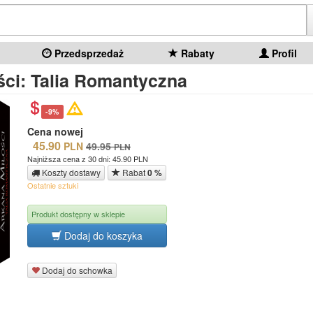
Przedsprzedaż
Rabaty
Profil
ści: Talia Romantyczna
-9%
Cena nowej
45.90
PLN
49.95
PLN
Najniższa cena z 30 dni: 45.90 PLN
Koszty dostawy
Rabat
0 %
Ostatnie sztuki
Produkt dostępny w sklepie
Dodaj do koszyka
Dodaj do schowka