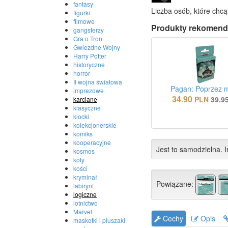
fantasy
Liczba osób, które chcą
figurki
filmowe
Produkty rekomend
gangsterzy
Gra o Tron
Gwiezdne Wojny
Harry Potter
historyczne
horror
II wojna światowa
Pagan: Poprzez 
imprezowe
34.90
PLN
39.9
karciane
klasyczne
klocki
kolekcjonerskie
komiks
kooperacyjne
Jest to samodzielna. I
kosmos
koty
kości
kryminał
Powiązane:
labirynt
logiczne
lotnictwo
Marvel
Cechy
Opis
maskotki i pluszaki