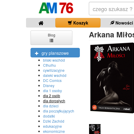
Koszyk
Nowości
Arkana Miło
Blog
gry planszowe
bliski wschód
Cthulhu
cywilizacyjne
daleki wschód
DC Comics
Disney
dla 1 osoby
dla 2 osób
dla dorosłych
dla dzieci
dla początkujących
dodatki
Dziki Zachód
edukacyjne
ekonomiczne