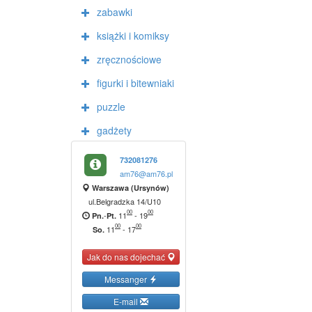
zabawki
książki i komiksy
zręcznościowe
figurki i bitewniaki
puzzle
gadżety
732081276
am76@am76.pl
Warszawa (Ursynów)
ul.Belgradzka 14/U10
00
00
-
11
-
19
Pn.
Pt.
00
00
11
-
17
So.
Jak do nas dojechać
Messanger
E-mail