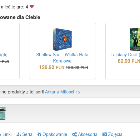
 mieć tę grę:
4
owane dla Ciebie
mgłę
Shallow Sea - Wielka Rafa
Tajniacy Duet 
62.90
Koralowa
5
PL
PLN
129.90
PLN
189.00
PLN
nne produkty z tej serii
Arkana Miłości >>
Linki
Seria
Opakowanie
Akcesoria
Zdjęcia