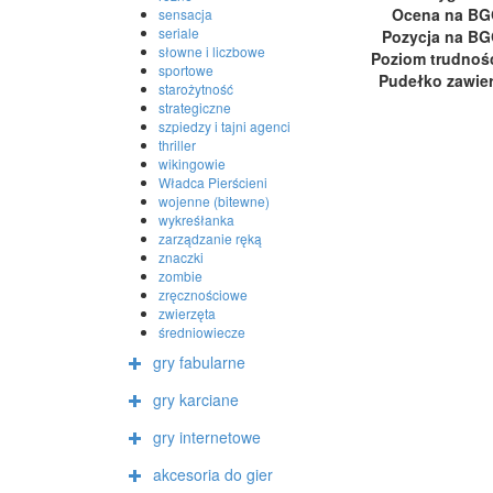
Ocena na B
sensacja
seriale
Pozycja na B
słowne i liczbowe
Poziom trudnoś
sportowe
Pudełko zawie
starożytność
strategiczne
szpiedzy i tajni agenci
thriller
wikingowie
Władca Pierścieni
wojenne (bitewne)
wykreśłanka
zarządzanie ręką
znaczki
zombie
zręcznościowe
zwierzęta
średniowiecze
gry fabularne
gry karciane
gry internetowe
akcesoria do gier