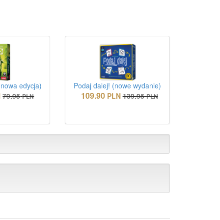
(nowa edycja)
Podaj dalej! (nowe wydanie)
109.90
N
79.95
PLN
139.95
PLN
PLN