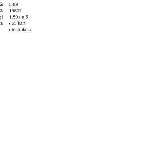
GG
5.69
GG
19607
ci
1.50 na 5
ra
55 kart
Instrukcja