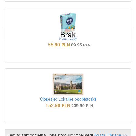
Brak
Point City
55.90
PLN
89.95
PLN
Obsesje: Lokalne osobistości
152.90
PLN
239.90
PLN
Jest to samodzielna. Inne produkty z tej serii
Agata Christie >>