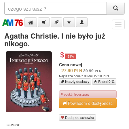
Menu
Agatha Christie. I nie było już
nikogo.
-31%
Cena nowej
27.90
PLN
39.99
PLN
Najniższa cena z 30 dni: 27.90 PLN
Koszty dostawy
Rabat
0 %
Produkt niedostępny
Powiadom o dostępności
Dodaj do schowka