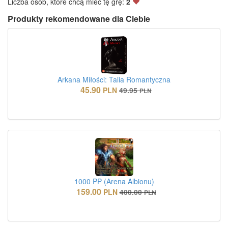
Liczba osób, które chcą mieć tę grę:
2
Produkty rekomendowane dla Ciebie
Arkana Miłości: Talia Romantyczna
45.90
PLN
49.95
PLN
1000 PP (Arena Albionu)
159.00
PLN
400.00
PLN