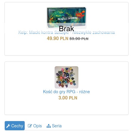
Brak
Kelp: Macki kontra Szczęki - Niezwykłe zachowania
49.90
PLN
59.90
PLN
Kość do gry RPG - różne
3.00
PLN
Cechy
Opis
Seria