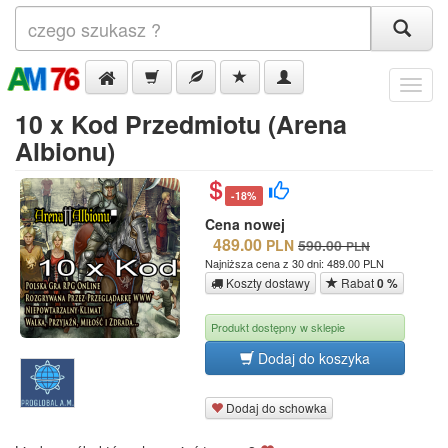
Menu
10 x Kod Przedmiotu (Arena
Albionu)
-18%
Cena nowej
489.00
PLN
590.00
PLN
Najniższa cena z 30 dni: 489.00 PLN
Koszty dostawy
Rabat
0 %
Produkt dostępny w sklepie
Dodaj do koszyka
Dodaj do schowka