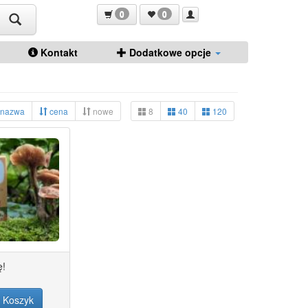
0
0
Kontakt
Dodatkowe opcje
nazwa
cena
nowe
8
40
120
ę!
Koszyk