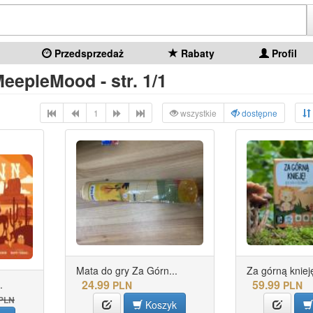
Przedsprzedaż
Rabaty
Profil
eepleMood - str. 1/1
1
wszystkie
dostępne
Mata do gry Za Górn...
Za górną kniej
24.99
59.99
.
PLN
PLN
PLN
Koszyk