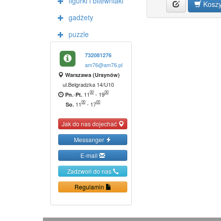
figurki i bitewniaki
Kosz
gadżety
puzzle
732081276
am76@am76.pl
Warszawa (Ursynów)
ul.Belgradzka 14/U10
00
00
-
11
-
19
Pn.
Pt.
00
00
11
-
17
So.
Jak do nas dojechać
Messanger
E-mail
Zadzwoń do nas
Regulamin