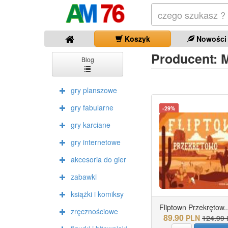
Koszyk
Nowości
Producent: M
Blog
gry planszowe
gry fabularne
-29%
gry karciane
gry internetowe
akcesoria do gier
zabawki
książki i komiksy
Fliptown Przekrętow..
zręcznościowe
89.90
PLN
124.99