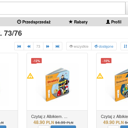
Przedsprzedaż
Rabaty
Profil
. 73/76
73
wszystkie
dostępne
-12%
-10%
Czytaj z Albikiem. ...
Czytaj z Albikie
48.90
49.90
PLN
54.99
PLN
5
LN
PLN