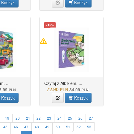
Koszyk
Koszyk
-15%
m. ...
Czytaj z Albikiem. ...
72.90
6.99
PLN
84.99
PLN
PLN
Koszyk
Koszyk
19
20
21
22
23
24
25
26
27
45
46
47
48
49
50
51
52
53