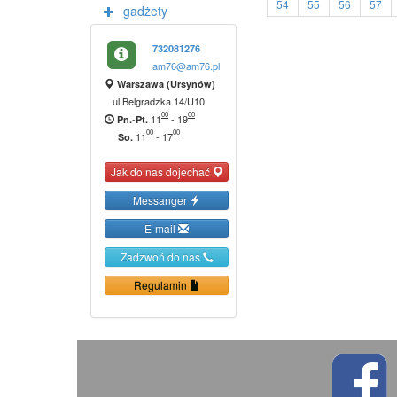
54
55
56
57
gadżety
732081276
am76@am76.pl
Warszawa (Ursynów)
ul.Belgradzka 14/U10
00
00
-
11
-
19
Pn.
Pt.
00
00
11
-
17
So.
Jak do nas dojechać
Messanger
E-mail
Zadzwoń do nas
Regulamin