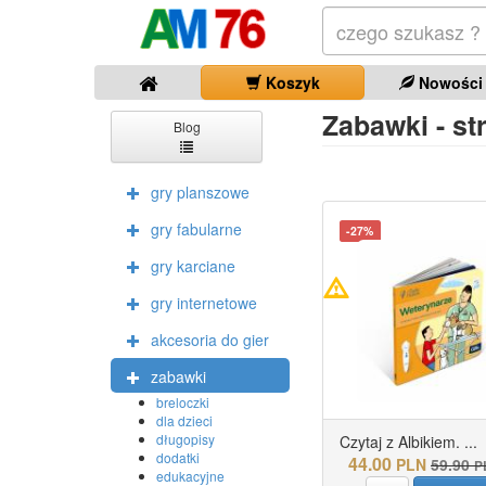
Koszyk
Nowości
Zabawki - str
Blog
gry planszowe
gry fabularne
-27%
gry karciane
gry internetowe
akcesoria do gier
zabawki
breloczki
dla dzieci
długopisy
Czytaj z Albikiem. ...
dodatki
44.00
PLN
59.90
P
edukacyjne