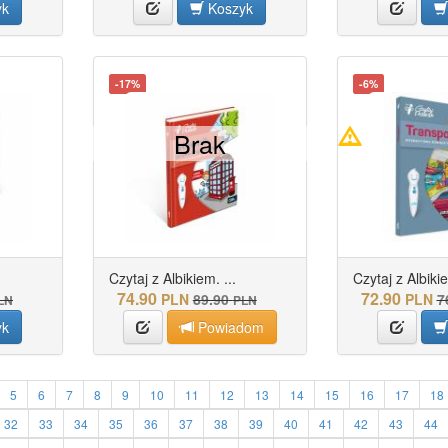
yk
Koszyk
-17%
-6%
Brak
Czytaj z Albikiem. ...
Czytaj z Albikie
74.90
72.90
PLN
89.90
PLN
7
LN
PLN
yk
Powiadom
5
6
7
8
9
10
11
12
13
14
15
16
17
18
32
33
34
35
36
37
38
39
40
41
42
43
44