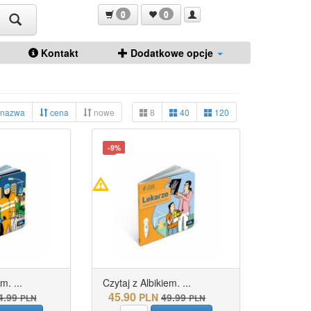
0
0
Kontakt
Dodatkowe opcje
nazwa
cena
nowe
8
40
120
-9%
m. ...
Czytaj z Albikiem. ...
45.90
4.99
PLN
49.99
PLN
PLN