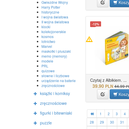
Kosz
Gwiezdne Wojny
Harry Potter
historyczne
I wojna światowa
II wojna światowa
-12%
klocki
kolekcjonerskie
kosmos
lotnictwo
Marvel
maskotki i pluszaki
memo (memory)
modele
PRL
quizowe
słowne i liczbowe
Czytaj z Albikiem. ...
urządzenie na baterie
39.90
zręcznościowe
PLN
44.99
P
książki i komiksy
Kosz
zręcznościowe
figurki i bitewniaki
1
2
3
4
28
29
30
31
puzzle