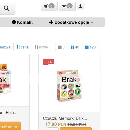
0
0
Kontakt
Dodatkowe opcje
nazwa
cena
nowe
8
40
120
-11%
ak
Brak
m Poja...
CzuCzu Memorki Dzik...
17.90
PLN
19.90
PLN
owiadom