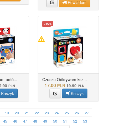
Powiadom
-15%
m połó...
Czuczu Odkrywam ksz...
17.00
9.90
PLN
19.90
PLN
PLN
Koszyk
Koszyk
19
20
21
22
23
24
25
26
27
45
46
47
48
49
50
51
52
53