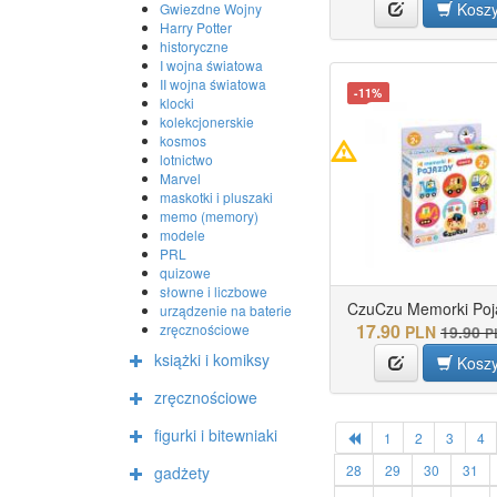
Kosz
Gwiezdne Wojny
Harry Potter
historyczne
I wojna światowa
II wojna światowa
-11%
klocki
kolekcjonerskie
kosmos
lotnictwo
Marvel
maskotki i pluszaki
memo (memory)
modele
PRL
quizowe
słowne i liczbowe
CzuCzu Memorki Poja
urządzenie na baterie
17.90
zręcznościowe
PLN
19.90
P
książki i komiksy
Kosz
zręcznościowe
figurki i bitewniaki
1
2
3
4
28
29
30
31
gadżety