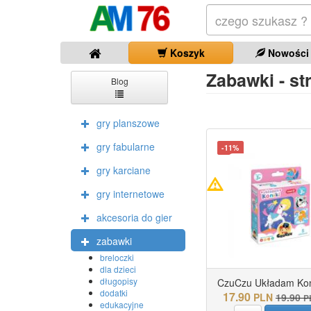
Koszyk
Nowości
Zabawki - str
Blog
gry planszowe
gry fabularne
-11%
gry karciane
gry internetowe
akcesoria do gier
zabawki
breloczki
dla dzieci
długopisy
CzuCzu Układam Koni
dodatki
17.90
PLN
19.90
P
edukacyjne