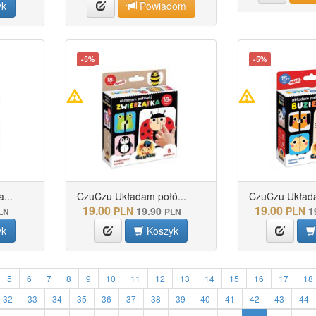
yk
Powiadom
-5%
-5%
...
CzuCzu Układam połó...
CzuCzu Układa
19.00
19.00
PLN
19.90
PLN
1
LN
PLN
yk
Koszyk
5
6
7
8
9
10
11
12
13
14
15
16
17
18
32
33
34
35
36
37
38
39
40
41
42
43
44