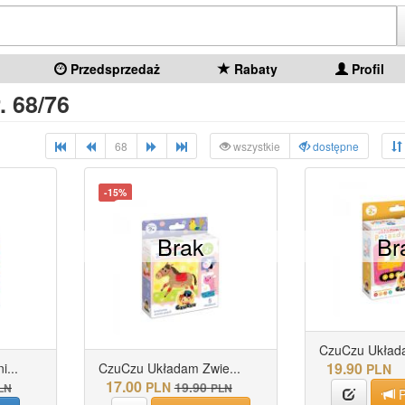
Przedsprzedaż
Rabaty
Profil
. 68/76
68
wszystkie
dostępne
-15%
Brak
Br
CzuCzu Układa
19.90
...
CzuCzu Układam Zwie...
PLN
17.00
PLN
19.90
LN
PLN
P