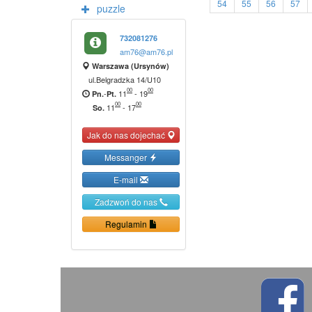
54
55
56
57
puzzle
732081276
am76@am76.pl
Warszawa (Ursynów)
ul.Belgradzka 14/U10
00
00
-
11
-
19
Pn.
Pt.
00
00
11
-
17
So.
Jak do nas dojechać
Messanger
E-mail
Zadzwoń do nas
Regulamin