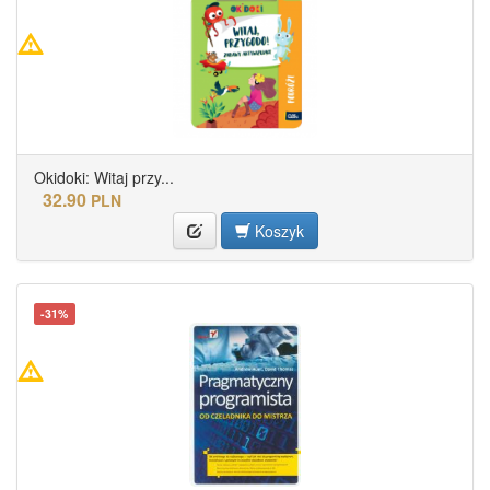
Okidoki: Witaj przy...
32.90
PLN
Koszyk
-31%