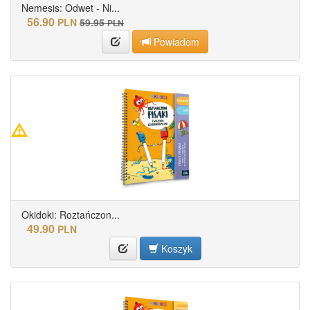
Nemesis: Odwet - Ni...
56.90
PLN
59.95
PLN
Powiadom
Okidoki: Roztańczon...
49.90
PLN
Koszyk