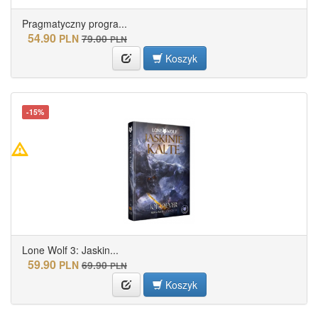
Pragmatyczny progra...
54.90
PLN
79.00
PLN
Koszyk
-15%
Lone Wolf 3: Jaskin...
59.90
PLN
69.90
PLN
Koszyk