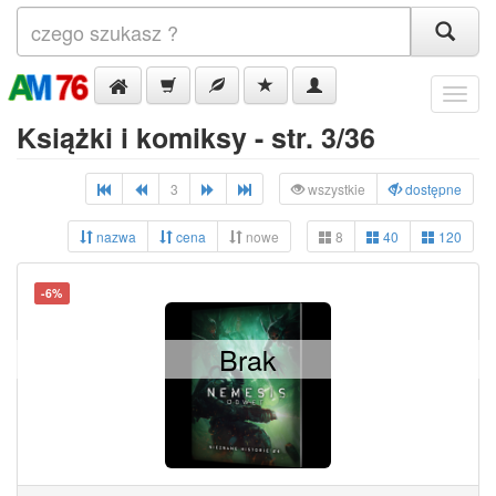
Menu
Książki i komiksy - str. 3/36
3
wszystkie
dostępne
nazwa
cena
nowe
8
40
120
-6%
Brak