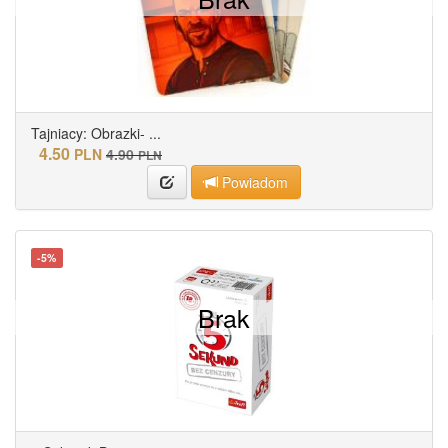
Tajniacy: Obrazki- ...
4.50
PLN
4.90
PLN
Powiadom
-5%
Brak