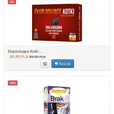
-5%
Eksplodujące Kotki ...
85.90
PLN
89.95
PLN
Koszyk
-86%
Brak