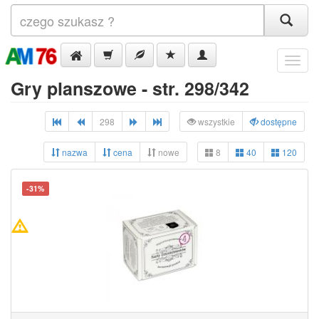
Menu
Gry planszowe - str. 298/342
298
wszystkie
dostępne
nazwa
cena
nowe
8
40
120
-31%