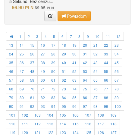
5 Sekund: Bez cenzu...
66.90
PLN
69.95
PLN
Powiadom
1
2
3
4
5
6
7
8
9
10
11
12
13
14
15
16
17
18
19
20
21
22
23
24
25
26
27
28
29
30
31
32
33
34
35
36
37
38
39
40
41
42
43
44
45
46
47
48
49
50
51
52
53
54
55
56
57
58
59
60
61
62
63
64
65
66
67
68
69
70
71
72
73
74
75
76
77
78
79
80
81
82
83
84
85
86
87
88
89
90
91
92
93
94
95
96
97
98
99
100
101
102
103
104
105
106
107
108
109
110
111
112
113
114
115
116
117
118
119
120
121
122
123
124
125
126
127