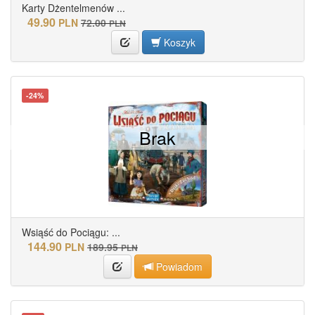
Karty Dżentelmenów ...
49.90
PLN
72.00
PLN
Koszyk
-24%
Brak
Wsiąść do Pociągu: ...
144.90
PLN
189.95
PLN
Powiadom