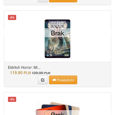
-8%
Brak
Eldritch Horror: Mi...
119.90
PLN
129.90
PLN
Powiadom
-9%
Brak