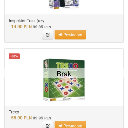
Inspektor Tusz (uzy...
14.90
PLN
99.95
PLN
Powiadom
-38%
Brak
Trexo
55.90
PLN
89.95
PLN
Powiadom