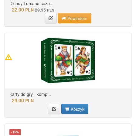
Disney Lorcana sezo...
22.00
PLN
29.95
PLN
Powiadom
Karty do gry - komp...
24.00
PLN
Koszyk
-15%