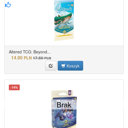
Altered TCG: Beyond...
14.90
PLN
17.50
PLN
Koszyk
-14%
Brak