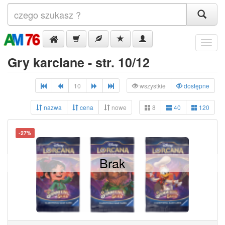
Menu
Gry karciane - str. 10/12
10
wszystkie
dostępne
nazwa
cena
nowe
8
40
120
-27%
Brak