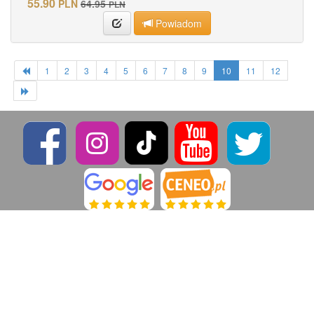
55.90
PLN
64.95
PLN
Powiadom
1
2
3
4
5
6
7
8
9
10
11
12