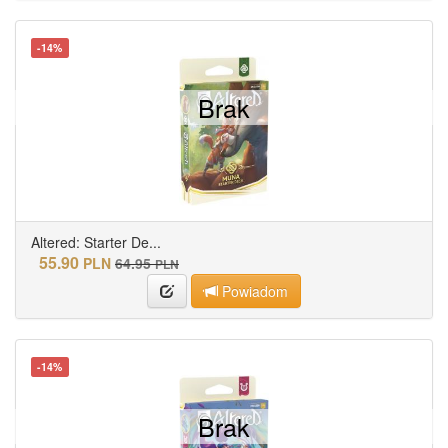
-14%
Brak
Altered: Starter De...
55.90
PLN
64.95
PLN
Powiadom
-14%
Brak