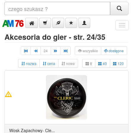
Menu
Akcesoria do gier - str. 24/35
24
wszystkie
dostępne
nazwa
cena
nowe
8
40
120
Wosk Zapachowy- Cle...