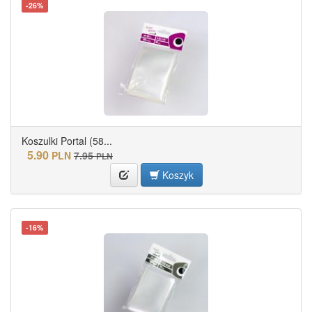
-26%
Koszulki Portal (58...
5.90
PLN
7.95
PLN
Koszyk
-16%