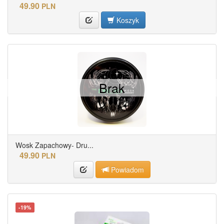
49.90
PLN
Koszyk
Brak
Wosk Zapachowy- Dru...
49.90
PLN
Powiadom
-19%