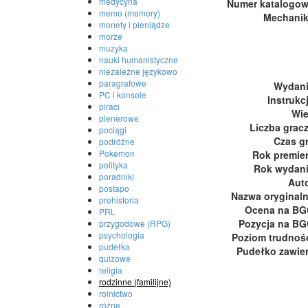
medycyna
Numer katalogo
memo (memory)
Mechani
monety i pieniądze
morze
muzyka
nauki humanistyczne
niezależne językowo
paragrafowe
Wydan
PC i konsole
Instrukc
piraci
Wi
plenerowe
Liczba grac
pociągi
Czas g
podróżne
Pokemon
Rok premie
polityka
Rok wydan
poradniki
Aut
postapo
Nazwa oryginal
prehistoria
Ocena na B
PRL
Pozycja na B
przygodowe (RPG)
psychologia
Poziom trudnoś
pudełka
Pudełko zawie
quizowe
religia
rodzinne (familijne)
rolnictwo
różne