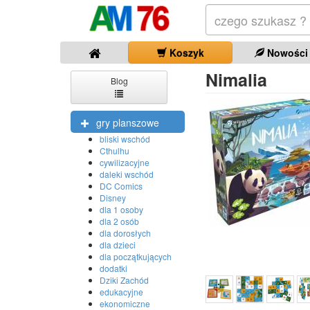
Koszyk
Nowości
Nimalia
Blog
gry planszowe
bliski wschód
Cthulhu
cywilizacyjne
daleki wschód
DC Comics
Disney
dla 1 osoby
dla 2 osób
dla dorosłych
dla dzieci
dla początkujących
dodatki
Dziki Zachód
edukacyjne
ekonomiczne