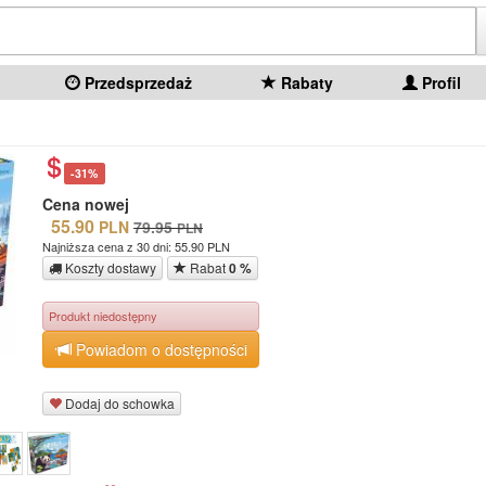
Przedsprzedaż
Rabaty
Profil
-31%
Cena nowej
55.90
PLN
79.95
PLN
Najniższa cena z 30 dni: 55.90 PLN
Koszty dostawy
Rabat
0 %
Produkt niedostępny
Powiadom o dostępności
Dodaj do schowka