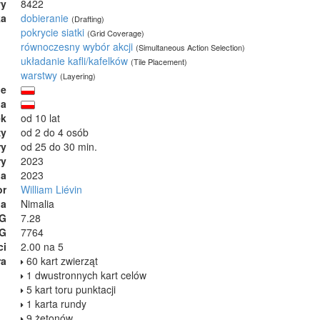
wy
8422
ka
dobieranie
(Drafting)
pokrycie siatki
(Grid Coverage)
równoczesny wybór akcji
(Simultaneous Action Selection)
układanie kafli/kafelków
(Tile Placement)
warstwy
(Layering)
ie
ja
ek
od 10 lat
zy
od 2 do 4 osób
ry
od 25 do 30 min.
ry
2023
ia
2023
or
William Liévin
na
Nimalia
GG
7.28
GG
7764
ci
2.00 na 5
ra
60 kart zwierząt
1 dwustronnych kart celów
5 kart toru punktacji
1 karta rundy
9 żetonów