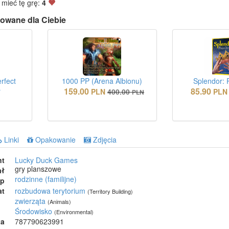
 mieć tę grę:
4
owane dla Ciebie
rfect
1000 PP (Arena Albionu)
Splendor: 
159.00
85.90
r
PLN
400.00
PLN
PLN
Linki
Opakowanie
Zdjęcia
nt
Lucky Duck Games
gry planszowe
ał
rodzinne (familijne)
ep
at
rozbudowa terytorium
(Territory Building)
zwierząta
(Animals)
Środowisko
(Environmental)
ta
787790623991