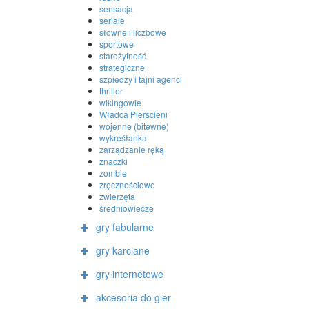
sensacja
seriale
słowne i liczbowe
sportowe
starożytność
strategiczne
szpiedzy i tajni agenci
thriller
wikingowie
Władca Pierścieni
wojenne (bitewne)
wykreśłanka
zarządzanie ręką
znaczki
zombie
zręcznościowe
zwierzęta
średniowiecze
gry fabularne
gry karciane
gry internetowe
akcesoria do gier