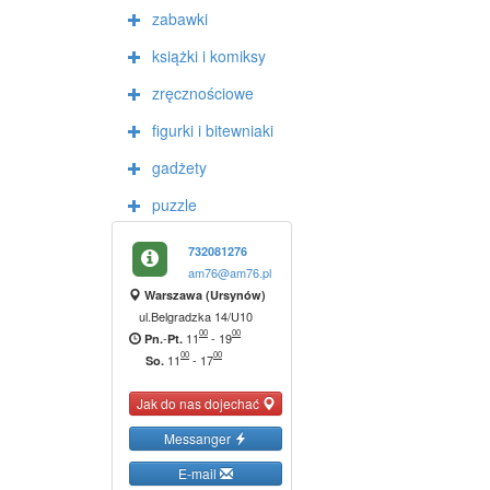
zabawki
książki i komiksy
zręcznościowe
figurki i bitewniaki
gadżety
puzzle
732081276
am76@am76.pl
Warszawa (Ursynów)
ul.Belgradzka 14/U10
00
00
-
11
-
19
Pn.
Pt.
00
00
11
-
17
So.
Jak do nas dojechać
Messanger
E-mail