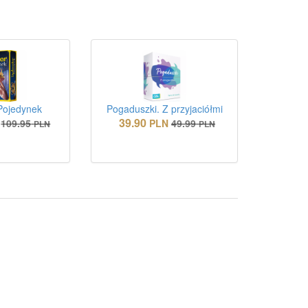
Pojedynek
Pogaduszki. Z przyjaciółmi
39.90
109.95
PLN
49.99
PLN
PLN