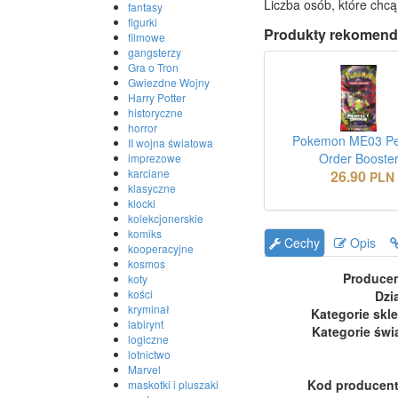
Liczba osób, które chcą
fantasy
figurki
Produkty rekomend
filmowe
gangsterzy
Gra o Tron
Gwiezdne Wojny
Harry Potter
historyczne
horror
Pokemon ME03 Pe
II wojna światowa
Order Booste
imprezowe
karciane
26.90
PLN
klasyczne
klocki
kolekcjonerskie
komiks
Cechy
Opis
kooperacyjne
kosmos
Produce
koty
kości
Dzi
kryminał
Kategorie skl
labirynt
Kategorie świ
logiczne
lotnictwo
Marvel
Kod producen
maskotki i pluszaki