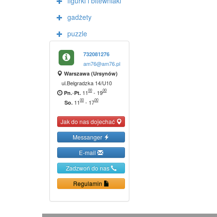
figurki i bitewniaki
gadżety
puzzle
732081276
am76@am76.pl
Warszawa (Ursynów)
ul.Belgradzka 14/U10
00
00
-
11
-
19
Pn.
Pt.
00
00
11
-
17
So.
Jak do nas dojechać
Messanger
E-mail
Zadzwoń do nas
Regulamin