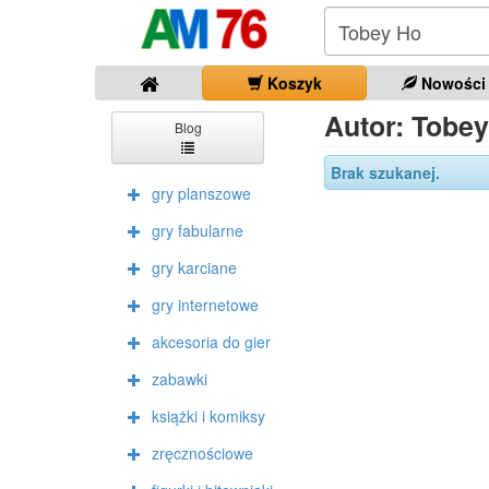
Koszyk
Nowości
Autor: Tobe
Blog
Brak szukanej.
gry planszowe
gry fabularne
gry karciane
gry internetowe
akcesoria do gier
zabawki
książki i komiksy
zręcznościowe