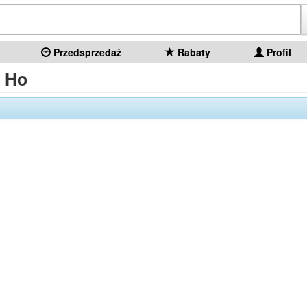
Przedsprzedaż
Rabaty
Profil
y Ho