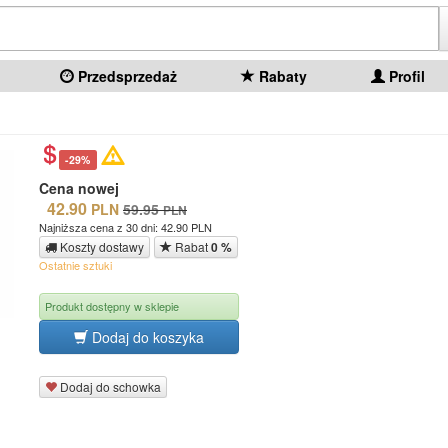
Przedsprzedaż
Rabaty
Profil
-29%
Cena nowej
42.90
PLN
59.95
PLN
Najniższa cena z 30 dni: 42.90 PLN
Koszty dostawy
Rabat
0 %
Ostatnie sztuki
Produkt dostępny w sklepie
Dodaj do koszyka
Dodaj do schowka