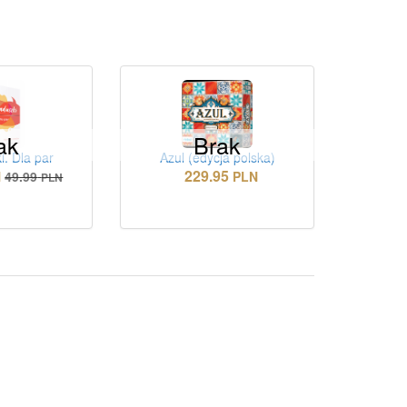
ak
Brak
. Dla par
Azul (edycja polska)
229.95
N
49.99
PLN
PLN