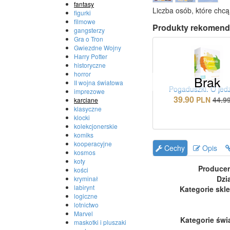
fantasy
Liczba osób, które chcą
figurki
filmowe
Produkty rekomend
gangsterzy
Gra o Tron
Gwiezdne Wojny
Harry Potter
historyczne
horror
Brak
II wojna światowa
Pogaduszki. O jed
imprezowe
39.90
PLN
44.9
karciane
klasyczne
klocki
kolekcjonerskie
komiks
kooperacyjne
Cechy
Opis
kosmos
koty
Produce
kości
Dzi
kryminał
labirynt
Kategorie skl
logiczne
lotnictwo
Marvel
Kategorie świ
maskotki i pluszaki