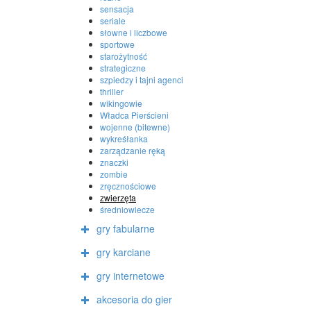
sensacja
seriale
słowne i liczbowe
sportowe
starożytność
strategiczne
szpiedzy i tajni agenci
thriller
wikingowie
Władca Pierścieni
wojenne (bitewne)
wykreśłanka
zarządzanie ręką
znaczki
zombie
zręcznościowe
zwierzęta
średniowiecze
gry fabularne
gry karciane
gry internetowe
akcesoria do gier