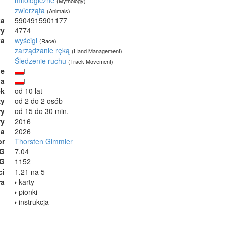
(Mythology)
zwierząta
(Animals)
ta
5904915901177
wy
4774
ka
wyścigi
(Race)
zarządzanie ręką
(Hand Management)
Śledzenie ruchu
(Track Movement)
ie
ja
ek
od 10 lat
zy
od 2 do 2 osób
ry
od 15 do 30 min.
ry
2016
ia
2026
or
Thorsten Gimmler
GG
7.04
GG
1152
ci
1.21 na 5
ra
karty
pionki
instrukcja