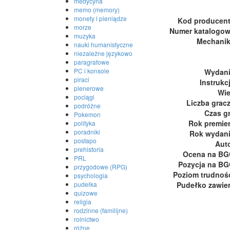
medycyna
memo (memory)
monety i pieniądze
Kod producen
morze
Numer katalogo
muzyka
Mechani
nauki humanistyczne
niezależne językowo
paragrafowe
PC i konsole
Wydan
piraci
Instrukc
plenerowe
Wi
pociągi
Liczba grac
podróżne
Czas g
Pokemon
Rok premie
polityka
poradniki
Rok wydan
postapo
Aut
prehistoria
Ocena na B
PRL
Pozycja na B
przygodowe (RPG)
Poziom trudnoś
psychologia
Pudełko zawie
pudełka
quizowe
religia
rodzinne (familijne)
rolnictwo
różne