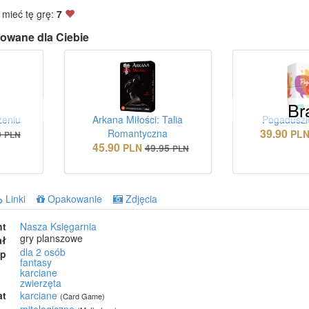
 mieć tę grę:
7
owane dla Ciebie
Br
zeniu
Arkana Miłości: Talia
Pogaduszki
39.90
Romantyczna
9
PL
PLN
45.90
PLN
49.95
PLN
Linki
Opakowanie
Zdjęcia
nt
Nasza Księgarnia
gry planszowe
ał
dla 2 osób
ep
fantasy
karciane
zwierzęta
at
karciane
(Card Game)
mitologiczne