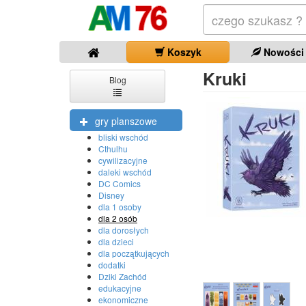
Koszyk
Nowości
Kruki
Blog
gry planszowe
bliski wschód
Cthulhu
cywilizacyjne
daleki wschód
DC Comics
Disney
dla 1 osoby
dla 2 osób
dla dorosłych
dla dzieci
dla początkujących
dodatki
Dziki Zachód
edukacyjne
ekonomiczne