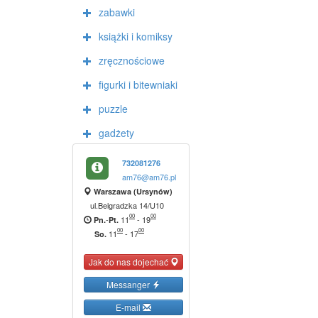
zabawki
książki i komiksy
zręcznościowe
figurki i bitewniaki
puzzle
gadżety
732081276
am76@am76.pl
Warszawa (Ursynów)
ul.Belgradzka 14/U10
00
00
-
11
-
19
Pn.
Pt.
00
00
11
-
17
So.
Jak do nas dojechać
Messanger
E-mail