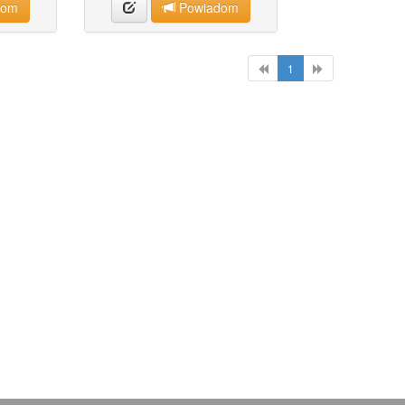
dom
Powiadom
1