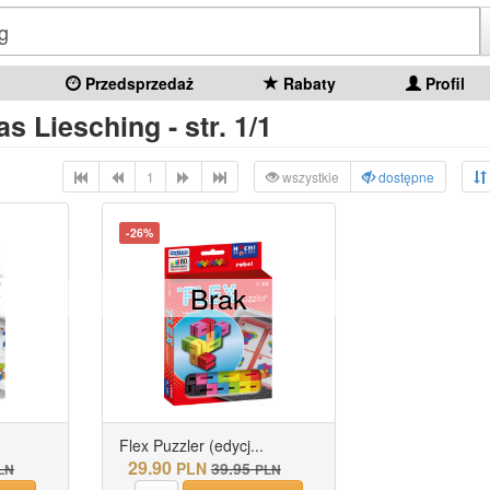
Przedsprzedaż
Rabaty
Profil
s Liesching - str. 1/1
1
wszystkie
dostępne
-26%
Brak
Flex Puzzler (edycj...
29.90
PLN
39.95
LN
PLN