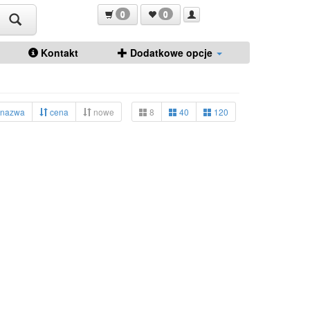
0
0
Kontakt
Dodatkowe opcje
nazwa
cena
nowe
8
40
120