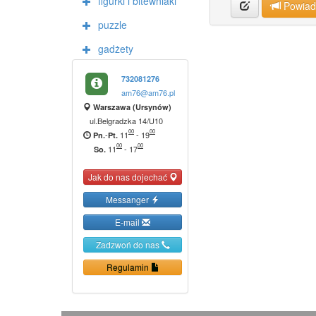
figurki i bitewniaki
Powia
puzzle
gadżety
732081276
am76@am76.pl
Warszawa (Ursynów)
ul.Belgradzka 14/U10
00
00
-
11
-
19
Pn.
Pt.
00
00
11
-
17
So.
Jak do nas dojechać
Messanger
E-mail
Zadzwoń do nas
Regulamin