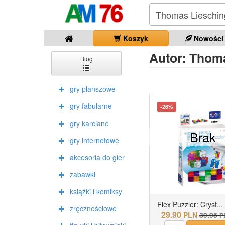
Koszyk
Nowości
Autor: Thoma
Blog
gry planszowe
gry fabularne
-26%
gry karciane
Brak
gry internetowe
akcesoria do gier
zabawki
książki i komiksy
Flex Puzzler: Cryst...
zręcznościowe
29.90
PLN
39.95
P