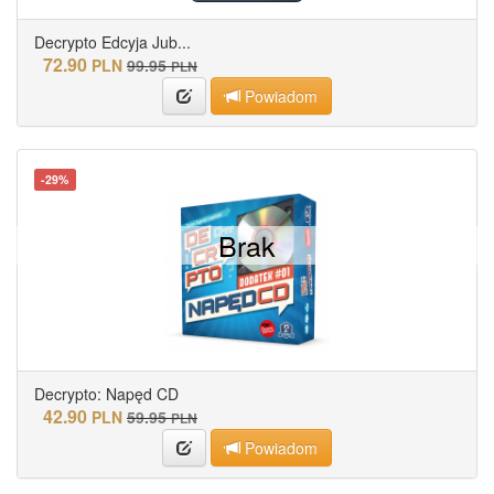
Decrypto Edcyja Jub...
72.90
PLN
99.95
PLN
Powiadom
-29%
Brak
Decrypto: Napęd CD
42.90
PLN
59.95
PLN
Powiadom