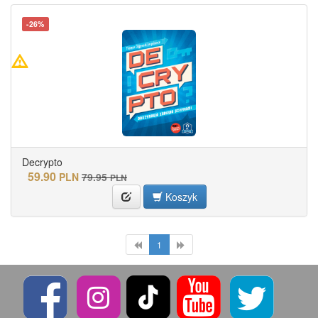
-26%
Decrypto
59.90
PLN
79.95
PLN
Koszyk
1