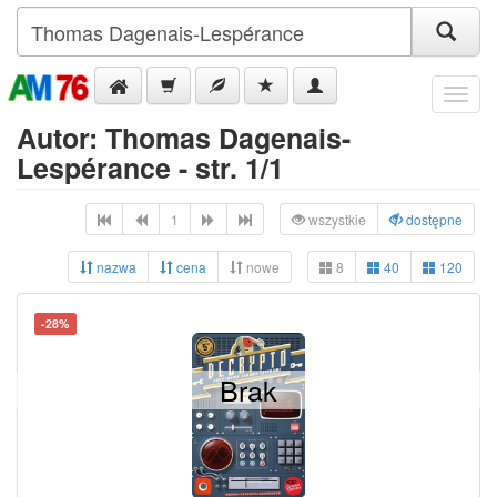
Menu
Autor: Thomas Dagenais-
Lespérance - str. 1/1
1
wszystkie
dostępne
nazwa
cena
nowe
8
40
120
-28%
Brak