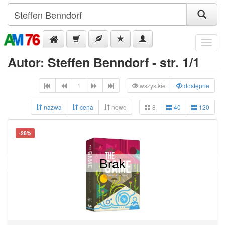
Menu
Autor: Steffen Benndorf - str. 1/1
1
wszystkie
dostępne
nazwa
cena
nowe
8
40
120
-28%
Brak