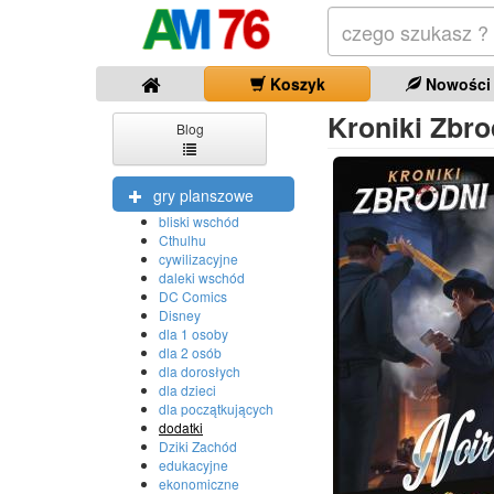
Koszyk
Nowości
Kroniki Zbro
Blog
gry planszowe
bliski wschód
Cthulhu
cywilizacyjne
daleki wschód
DC Comics
Disney
dla 1 osoby
dla 2 osób
dla dorosłych
dla dzieci
dla początkujących
dodatki
Dziki Zachód
edukacyjne
ekonomiczne