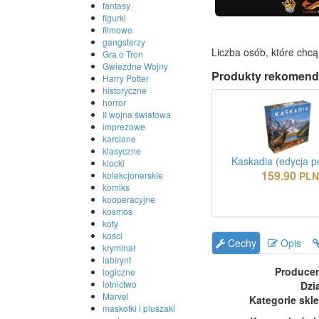
fantasy
figurki
filmowe
gangsterzy
Liczba osób, które chcą
Gra o Tron
Gwiezdne Wojny
Produkty rekomend
Harry Potter
historyczne
horror
II wojna światowa
imprezowe
karciane
klasyczne
Kaskadia (edycja p
klocki
159.90
kolekcjonerskie
PL
komiks
kooperacyjne
kosmos
koty
kości
Cechy
Opis
kryminał
labirynt
Produce
logiczne
lotnictwo
Dzi
Marvel
Kategorie skl
maskotki i pluszaki