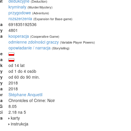
at
dedukcyjne
(Deduction)
kryminały
(Murder/Mystery)
przygodowe
(Adventure)
rozszerzenia
(Expansion for Base-game)
ta
691835192536
wy
4801
ka
kooperacja
(Cooperative Game)
odmienne zdolności graczy
(Variable Player Powers)
opowiadanie / narracja
(Storytelling)
ie
ja
ek
od 14 lat
zy
od 1 do 4 osób
ry
od 60 do 90 min.
ry
2018
ia
2018
or
Stéphane Anquetil
na
Chronicles of Crime: Noir
GG
8.05
ci
2.18 na 5
ra
karty
instrukcja