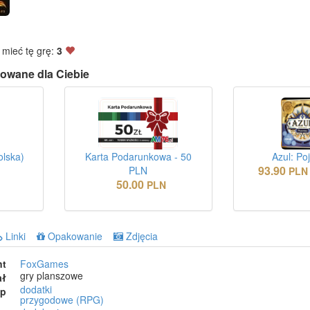
 mieć tę grę:
3
owane dla Ciebie
olska)
Karta Podarunkowa - 50
Azul: Po
93.90
PLN
N
PLN
50.00
PLN
Linki
Opakowanie
Zdjęcia
nt
FoxGames
gry planszowe
ał
dodatki
ep
przygodowe (RPG)