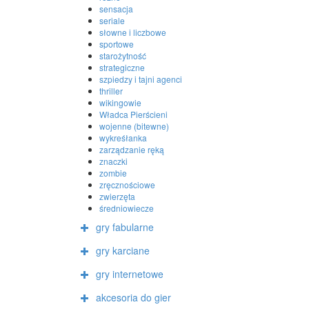
sensacja
seriale
słowne i liczbowe
sportowe
starożytność
strategiczne
szpiedzy i tajni agenci
thriller
wikingowie
Władca Pierścieni
wojenne (bitewne)
wykreśłanka
zarządzanie ręką
znaczki
zombie
zręcznościowe
zwierzęta
średniowiecze
gry fabularne
gry karciane
gry internetowe
akcesoria do gier