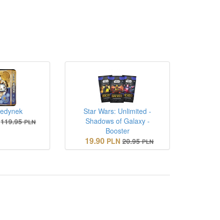
jedynek
Star Wars: Unlimited -
Shadows of Galaxy -
119.95
PLN
Booster
19.90
PLN
20.95
PLN