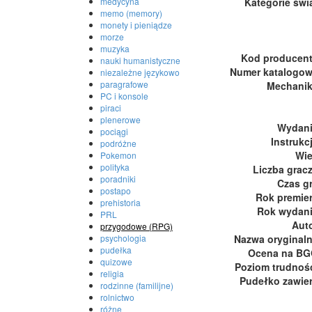
medycyna
Kategorie świ
memo (memory)
monety i pieniądze
morze
muzyka
Kod producen
nauki humanistyczne
Numer katalogo
niezależne językowo
paragrafowe
Mechani
PC i konsole
piraci
plenerowe
Wydan
pociągi
Instrukc
podróżne
Wi
Pokemon
polityka
Liczba grac
poradniki
Czas g
postapo
Rok premie
prehistoria
Rok wydan
PRL
Aut
przygodowe (RPG)
psychologia
Nazwa oryginal
pudełka
Ocena na B
quizowe
Poziom trudnoś
religia
Pudełko zawie
rodzinne (familijne)
rolnictwo
różne