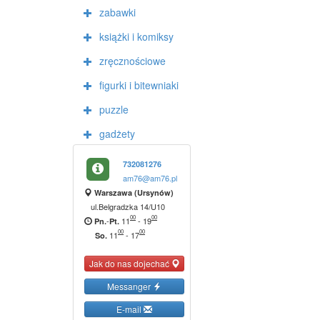
zabawki
książki i komiksy
zręcznościowe
figurki i bitewniaki
puzzle
gadżety
732081276
am76@am76.pl
Warszawa (Ursynów)
ul.Belgradzka 14/U10
00
00
-
11
-
19
Pn.
Pt.
00
00
11
-
17
So.
Jak do nas dojechać
Messanger
E-mail