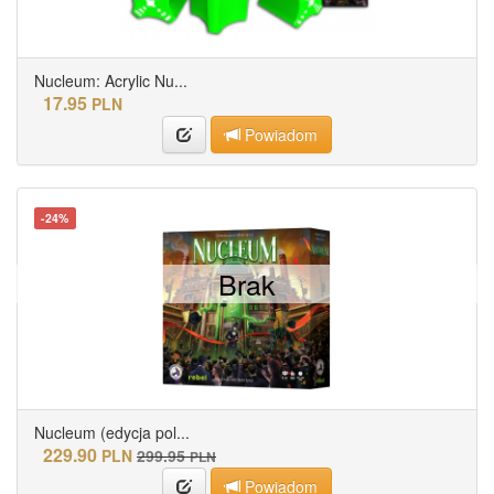
Nucleum: Acrylic Nu...
17.95
PLN
Powiadom
-24%
Brak
Nucleum (edycja pol...
229.90
PLN
299.95
PLN
Powiadom