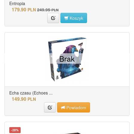
Entropia
179.90
PLN
249.95
PLN
Koszyk
Brak
Echa czasu (Echoes ...
149.90
PLN
Powiadom
-28%