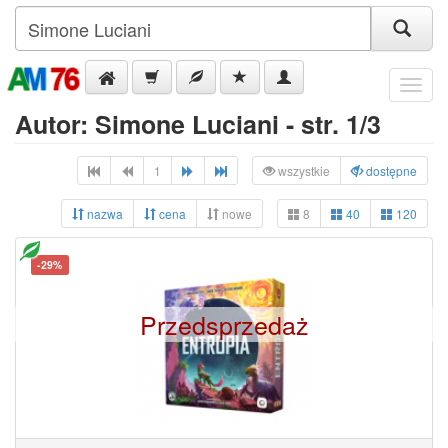
Menu
Autor: Simone Luciani - str. 1/3
1
wszystkie
dostępne
nazwa
cena
nowe
8
40
120
-29%
Przedsprzedaż