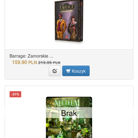
Barrage: Zamorskie ...
159.90
PLN
219.95
PLN
Koszyk
-31%
Brak