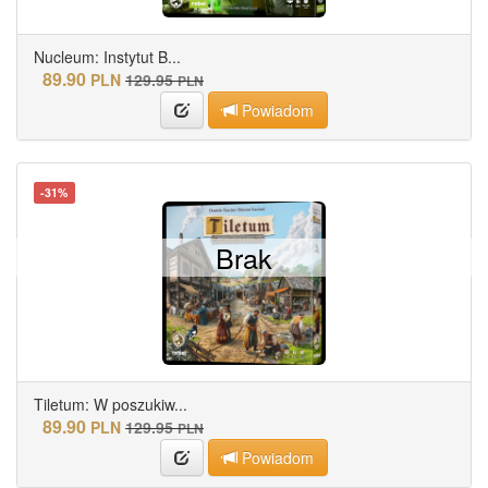
Nucleum: Instytut B...
89.90
PLN
129.95
PLN
Powiadom
-31%
Brak
Tiletum: W poszukiw...
89.90
PLN
129.95
PLN
Powiadom