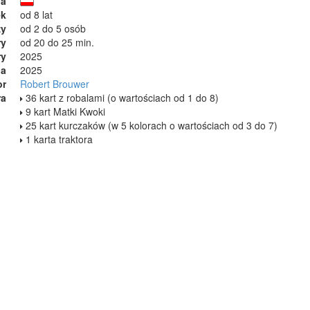
ja
ek
od 8 lat
zy
od 2 do 5 osób
ry
od 20 do 25 min.
ry
2025
ia
2025
or
Robert Brouwer
ra
36 kart z robalami (o wartościach od 1 do 8)
9 kart Matki Kwoki
25 kart kurczaków (w 5 kolorach o wartościach od 3 do 7)
1 karta traktora