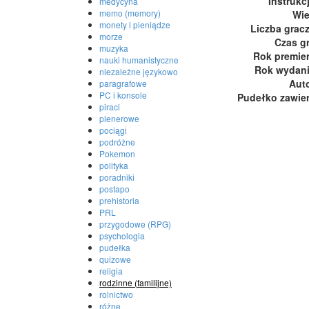
Instrukc
medycyna
memo (memory)
Wi
monety i pieniądze
Liczba grac
morze
Czas g
muzyka
Rok premie
nauki humanistyczne
Rok wydan
niezależne językowo
Aut
paragrafowe
PC i konsole
Pudełko zawie
piraci
plenerowe
pociągi
podróżne
Pokemon
polityka
poradniki
postapo
prehistoria
PRL
przygodowe (RPG)
psychologia
pudełka
quizowe
religia
rodzinne (familijne)
rolnictwo
różne