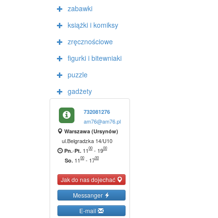
zabawki
książki i komiksy
zręcznościowe
figurki i bitewniaki
puzzle
gadżety
732081276
am76@am76.pl
Warszawa (Ursynów)
ul.Belgradzka 14/U10
00
00
-
11
-
19
Pn.
Pt.
00
00
11
-
17
So.
Jak do nas dojechać
Messanger
E-mail