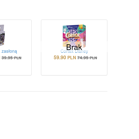
Brak
 zasłoną
Cortex Disney
59.90
N
39.95
PLN
74.95
PLN
PLN