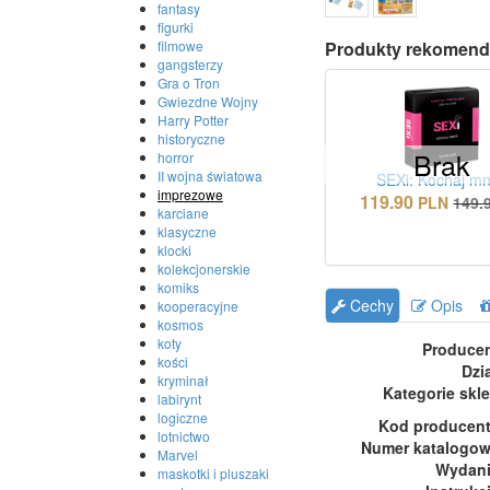
fantasy
figurki
filmowe
Produkty rekomend
gangsterzy
Gra o Tron
Gwiezdne Wojny
Harry Potter
historyczne
Brak
horror
II wojna światowa
SEXi: Kochaj mn
imprezowe
119.90
PLN
149.
karciane
klasyczne
klocki
kolekcjonerskie
komiks
Cechy
Opis
kooperacyjne
kosmos
koty
Produce
kości
Dzi
kryminał
Kategorie skl
labirynt
logiczne
Kod producen
lotnictwo
Numer katalogo
Marvel
Wydan
maskotki i pluszaki