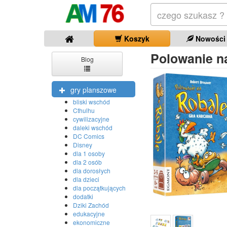
Koszyk
Nowości
Polowanie na
Blog
gry planszowe
bliski wschód
Cthulhu
cywilizacyjne
daleki wschód
DC Comics
Disney
dla 1 osoby
dla 2 osób
dla dorosłych
dla dzieci
dla początkujących
dodatki
Dziki Zachód
edukacyjne
ekonomiczne