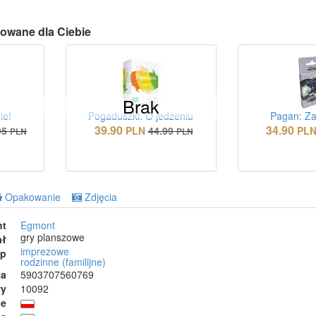
owane dla Ciebie
Brak
ie!
Pogaduszki. O jedzeniu
Pagan: Za
39.90
34.90
95
PLN
44.99
PL
PLN
PLN
Opakowanie
Zdjęcia
nt
Egmont
gry planszowe
ał
imprezowe
ep
rodzinne (familijne)
ta
5903707560769
wy
10092
ie