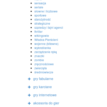
sensacja
seriale
słowne i liczbowe
sportowe
starożytność
strategiczne
szpiedzy i tajni agenci
thriller
wikingowie
Władca Pierścieni
wojenne (bitewne)
wykreśłanka
zarządzanie ręką
znaczki
zombie
zręcznościowe
zwierzęta
średniowiecze
gry fabularne
gry karciane
gry internetowe
akcesoria do gier