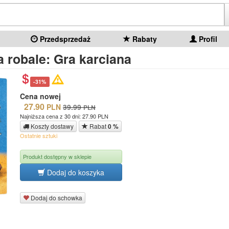
Przedsprzedaż
Rabaty
Profil
 robale: Gra karciana
-31%
Cena nowej
27.90
PLN
39.99
PLN
Najniższa cena z 30 dni: 27.90 PLN
Koszty dostawy
Rabat
0 %
Ostatnie sztuki
Produkt dostępny w sklepie
Dodaj do koszyka
Dodaj do schowka