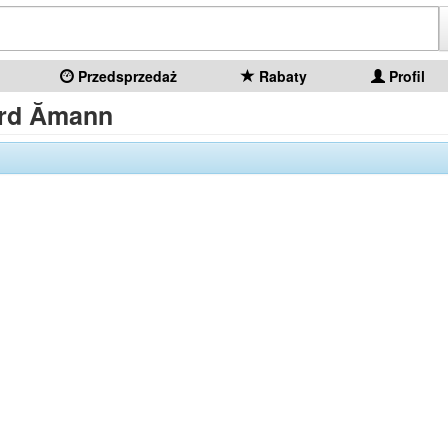
Przedsprzedaż
Rabaty
Profil
rd Ămann