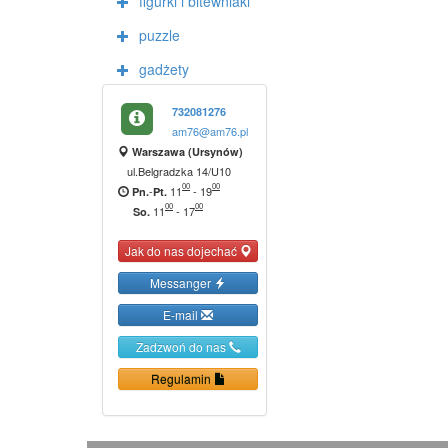
figurki i bitewniaki
puzzle
gadżety
732081276
am76@am76.pl
Warszawa (Ursynów)
ul.Belgradzka 14/U10
00
00
-
11
-
19
Pn.
Pt.
00
00
11
-
17
So.
Jak do nas dojechać
Messanger
E-mail
Zadzwoń do nas
Regulamin