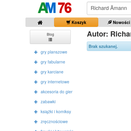
Koszyk
Nowości
Autor: Richa
Blog
Brak szukanej.
gry planszowe
gry fabularne
gry karciane
gry internetowe
akcesoria do gier
zabawki
książki i komiksy
zręcznościowe