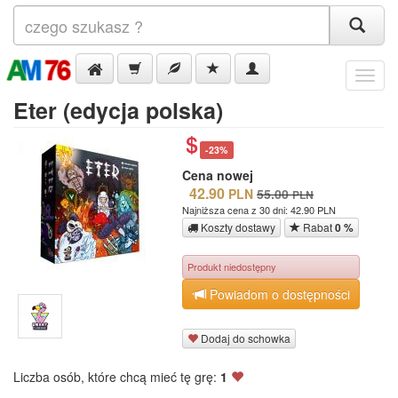
Menu
Eter (edycja polska)
-23%
Cena nowej
42.90
PLN
55.00
PLN
Najniższa cena z 30 dni: 42.90 PLN
Koszty dostawy
Rabat
0 %
Produkt niedostępny
Powiadom o dostępności
Dodaj do schowka
Liczba osób, które chcą mieć tę grę:
1