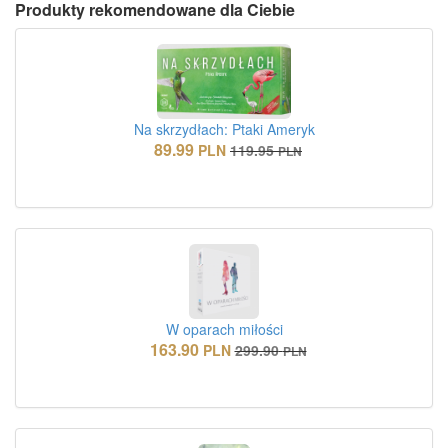
Produkty rekomendowane dla Ciebie
Na skrzydłach: Ptaki Ameryk
89.99
PLN
119.95
PLN
W oparach miłości
163.90
PLN
299.90
PLN