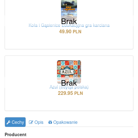
Brak
Koła i Gąsienice Edukacyjna gra karciana
49.90
PLN
Brak
Azul (edycja polska)
229.95
PLN
Cechy
Opis
Opakowanie
Producent