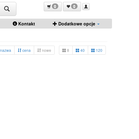
0
0
Kontakt
Dodatkowe opcje
nazwa
cena
nowe
8
40
120