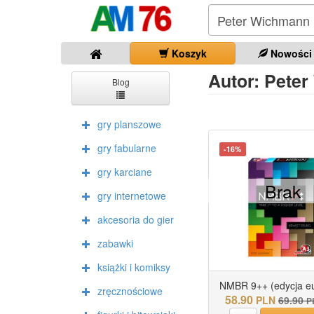
Koszyk
Nowości
Autor: Peter
Blog
gry planszowe
gry fabularne
-16%
gry karciane
Brak
gry internetowe
akcesoria do gier
zabawki
książki i komiksy
NMBR 9++ (edycja eu
zręcznościowe
58.90
PLN
69.90
P