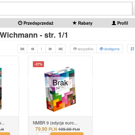
Przedsprzedaż
Rabaty
Profil
 Wichmann - str. 1/1
1
wszystkie
dostępne
-27%
Brak
...
NMBR 9 (edycja euro...
79.90
PLN
109.00
LN
PLN