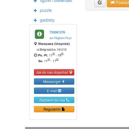
figurki i bitewniaki
Powia
puzzle
gadżety
732081276
am76@am76.pl
Warszawa (Ursynów)
ul.Belgradzka 14/U10
00
00
-
11
-
19
Pn.
Pt.
00
00
11
-
17
So.
Jak do nas dojechać
Messanger
E-mail
Zadzwoń do nas
Regulamin