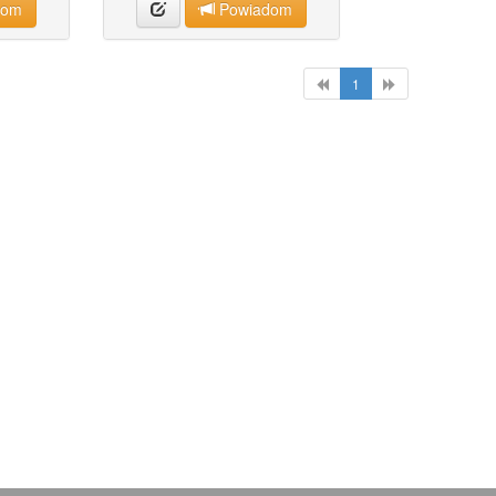
dom
Powiadom
1