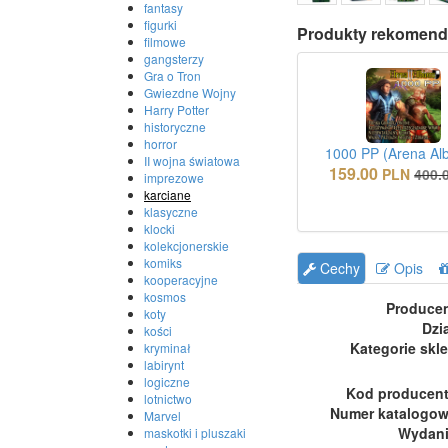
fantasy
figurki
Produkty rekomend
filmowe
gangsterzy
Gra o Tron
Gwiezdne Wojny
Harry Potter
historyczne
horror
1000 PP (Arena Al
II wojna światowa
159.00
PLN
400.
imprezowe
karciane
klasyczne
klocki
kolekcjonerskie
komiks
Cechy
Opis
kooperacyjne
kosmos
Produce
koty
Dzi
kości
Kategorie skl
kryminał
labirynt
logiczne
Kod producen
lotnictwo
Numer katalogo
Marvel
Wydan
maskotki i pluszaki