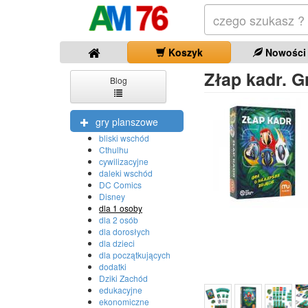
Koszyk
Nowości
Złap kadr. G
Blog
gry planszowe
bliski wschód
Cthulhu
cywilizacyjne
daleki wschód
DC Comics
Disney
dla 1 osoby
dla 2 osób
dla dorosłych
dla dzieci
dla początkujących
dodatki
Dziki Zachód
edukacyjne
ekonomiczne