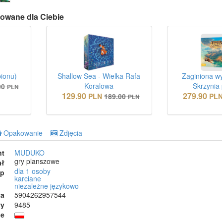
owane dla Ciebie
bionu)
Shallow Sea - Wielka Rafa
Zaginiona w
Koralowa
Skrzynia
00
PLN
129.90
279.90
PLN
189.00
PL
PLN
Opakowanie
Zdjęcia
nt
MUDUKO
gry planszowe
ał
dla 1 osoby
ep
karciane
niezależne językowo
ta
5904262957544
wy
9485
ie