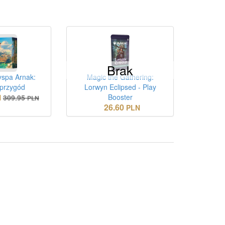
Brak
yspa Arnak:
Magic the Gathering:
 przygód
Lorwyn Eclipsed - Play
Booster
N
309.95
PLN
26.60
PLN