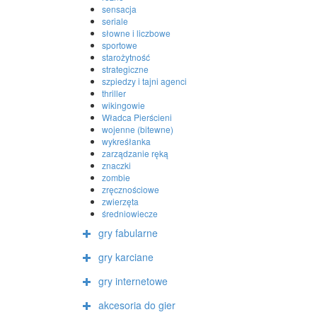
sensacja
seriale
słowne i liczbowe
sportowe
starożytność
strategiczne
szpiedzy i tajni agenci
thriller
wikingowie
Władca Pierścieni
wojenne (bitewne)
wykreśłanka
zarządzanie ręką
znaczki
zombie
zręcznościowe
zwierzęta
średniowiecze
gry fabularne
gry karciane
gry internetowe
akcesoria do gier