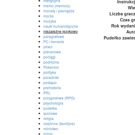
medycyna
Instrukc
memo (memory)
Wi
monety i pieniądze
Liczba grac
morze
Czas g
muzyka
Rok wydan
nauki humanistyczne
Aut
niezależne językowo
paragrafowe
Pudełko zawie
PC i konsole
piraci
plenerowe
pociągi
podróżne
Pokemon
polityka
poradniki
postapo
prehistoria
PRL
przygodowe (RPG)
psychologia
pudełka
quizowe
religia
rodzinne (familijne)
rolnictwo
różne