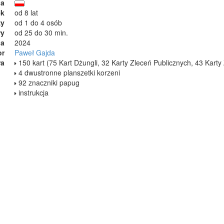
ja
ek
od 8 lat
zy
od 1 do 4 osób
ry
od 25 do 30 min.
ia
2024
or
Paweł Gajda
ra
150 kart (75 Kart Dżungli, 32 Karty Zleceń Publicznych, 43 Kart
4 dwustronne planszetki korzeni
92 znaczniki papug
instrukcja