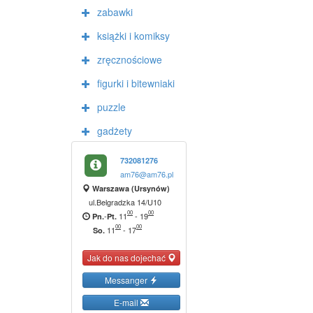
zabawki
książki i komiksy
zręcznościowe
figurki i bitewniaki
puzzle
gadżety
732081276
am76@am76.pl
Warszawa (Ursynów)
ul.Belgradzka 14/U10
00
00
-
11
-
19
Pn.
Pt.
00
00
11
-
17
So.
Jak do nas dojechać
Messanger
E-mail