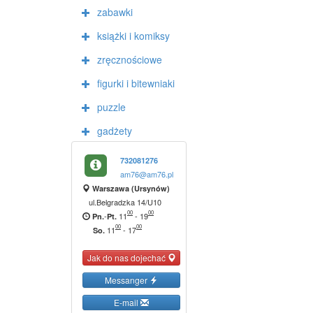
zabawki
książki i komiksy
zręcznościowe
figurki i bitewniaki
puzzle
gadżety
732081276
am76@am76.pl
Warszawa (Ursynów)
ul.Belgradzka 14/U10
00
00
-
11
-
19
Pn.
Pt.
00
00
11
-
17
So.
Jak do nas dojechać
Messanger
E-mail