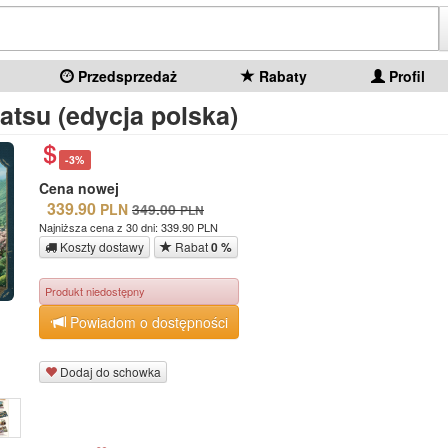
Przedsprzedaż
Rabaty
Profil
atsu (edycja polska)
-3%
Cena nowej
339.90
PLN
349.00
PLN
Najniższa cena z 30 dni: 339.90 PLN
Koszty dostawy
Rabat
0 %
Produkt niedostępny
Powiadom o dostępności
Dodaj do schowka