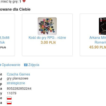
 mieć tę grę:
1
owane dla Ciebie
3,5x88
Kość do gry RPG - różne
Arkana Miło
3.00
tuk
Romant
PLN
45.90
PL
PLN
Opakowanie
Zdjęcia
nt
Czacha Games
gry planszowe
ał
strategiczne
ep
ta
8052282852244
wy
11079
ie
ja