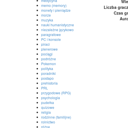
medycyna
Wi
memo (memory)
Liczba grac
monety i pieniądze
Czas g
morze
Aut
muzyka
nauki humanistyczne
niezależne językowo
paragrafowe
PC i konsole
piraci
plenerowe
pociągi
podróżne
Pokemon
polityka
poradniki
postapo
prehistoria
PRL
przygodowe (RPG)
psychologia
pudełka
quizowe
religia
rodzinne (familijne)
rolnictwo
różne