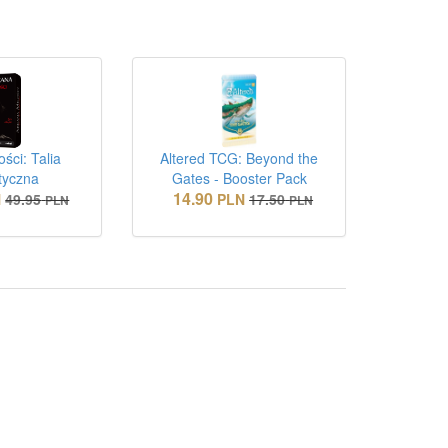
ści: Talia
Altered TCG: Beyond the
yczna
Gates - Booster Pack
14.90
N
49.95
PLN
17.50
PLN
PLN