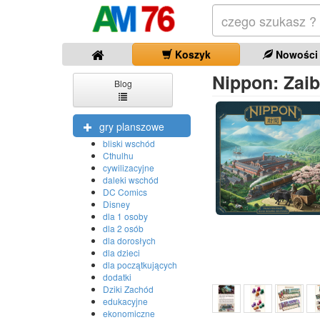
Koszyk
Nowości
Nippon: Zaib
Blog
gry planszowe
bliski wschód
Cthulhu
cywilizacyjne
daleki wschód
DC Comics
Disney
dla 1 osoby
dla 2 osób
dla dorosłych
dla dzieci
dla początkujących
dodatki
Dziki Zachód
edukacyjne
ekonomiczne