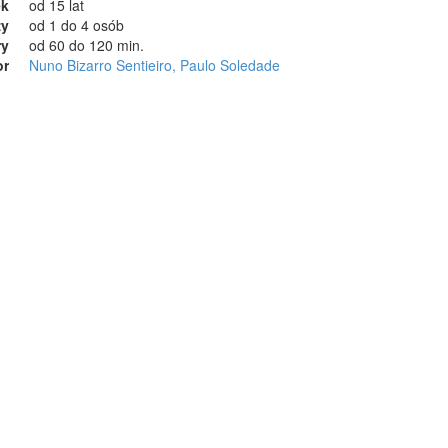
ek
od 15 lat
zy
od 1 do 4 osób
ry
od 60 do 120 min.
or
Nuno Bizarro Sentieiro, Paulo Soledade