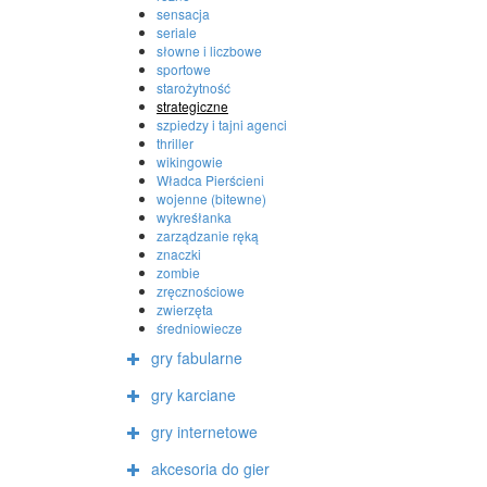
sensacja
seriale
słowne i liczbowe
sportowe
starożytność
strategiczne
szpiedzy i tajni agenci
thriller
wikingowie
Władca Pierścieni
wojenne (bitewne)
wykreśłanka
zarządzanie ręką
znaczki
zombie
zręcznościowe
zwierzęta
średniowiecze
gry fabularne
gry karciane
gry internetowe
akcesoria do gier