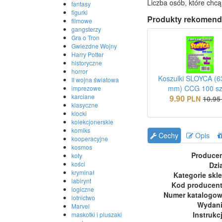
Liczba osób, które chcą
fantasy
figurki
Produkty rekomend
filmowe
gangsterzy
Gra o Tron
Gwiezdne Wojny
Harry Potter
historyczne
horror
Koszulki SLOYCA (6
II wojna światowa
mm) CCG 100 sz
imprezowe
karciane
9.90
PLN
10.95
klasyczne
klocki
kolekcjonerskie
komiks
Cechy
Opis
kooperacyjne
kosmos
Produce
koty
kości
Dzi
kryminał
Kategorie skl
labirynt
Kod producen
logiczne
Numer katalogo
lotnictwo
Wydan
Marvel
Instrukc
maskotki i pluszaki