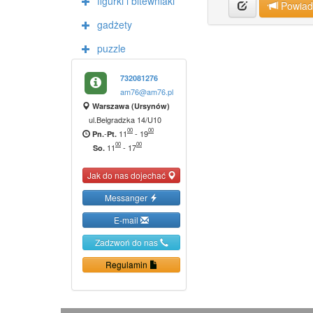
figurki i bitewniaki
Powia
gadżety
puzzle
732081276
am76@am76.pl
Warszawa (Ursynów)
ul.Belgradzka 14/U10
00
00
-
11
-
19
Pn.
Pt.
00
00
11
-
17
So.
Jak do nas dojechać
Messanger
E-mail
Zadzwoń do nas
Regulamin