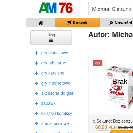
Koszyk
Nowości
Autor: Michae
Blog
gry planszowe
gry fabularne
-5%
gry karciane
Brak
gry internetowe
akcesoria do gier
zabawki
książki i komiksy
5 Sekund: Bez cenzu.
zręcznościowe
66.90
PLN
69.95
P