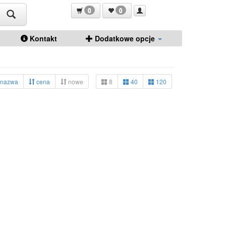
0
0
Kontakt
Dodatkowe opcje
nazwa
cena
nowe
8
40
120