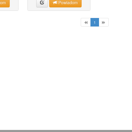
dom
Powiadom
1