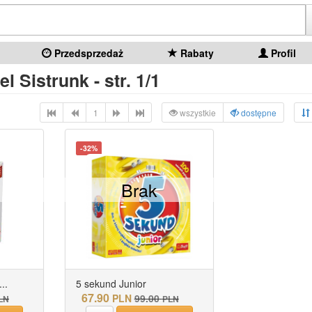
Przedsprzedaż
Rabaty
Profil
l Sistrunk - str. 1/1
1
wszystkie
dostępne
-32%
Brak
..
5 sekund Junior
67.90
PLN
99.00
LN
PLN