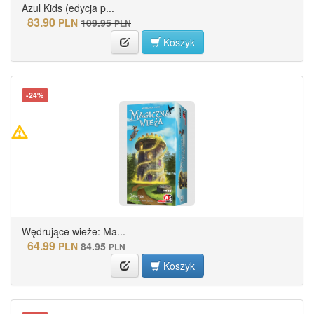
Azul Kids (edycja p...
83.90
PLN
109.95
PLN
Koszyk
-24%
Wędrujące wieże: Ma...
64.99
PLN
84.95
PLN
Koszyk