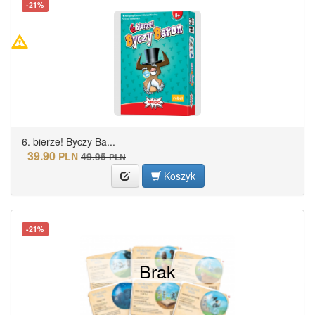
-21%
6. bierze! Byczy Ba...
39.90
PLN
49.95
PLN
Koszyk
-21%
Brak