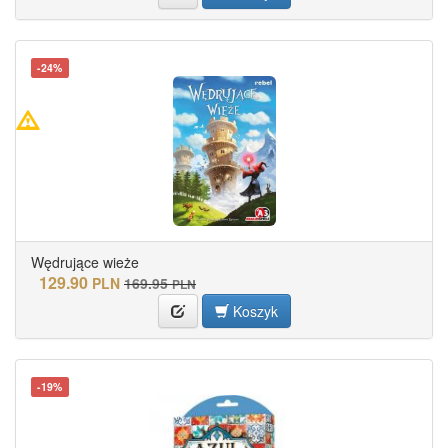
-24%
Wędrujące wieże
129.90
PLN
169.95
PLN
Koszyk
-19%