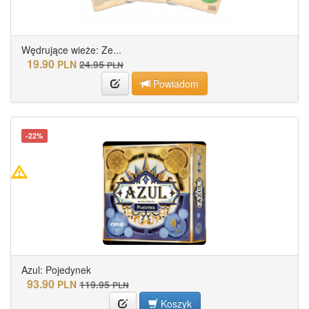
Wędrujące wieże: Ze...
19.90
PLN
24.95
PLN
Powiadom
-22%
Azul: Pojedynek
93.90
PLN
119.95
PLN
Koszyk