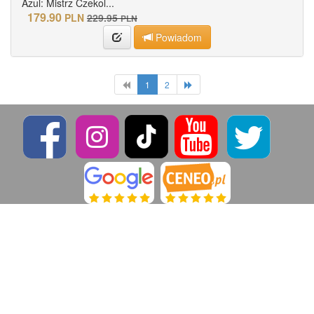
Azul: Mistrz Czekol...
179.90
PLN
229.95
PLN
Powiadom
1
2