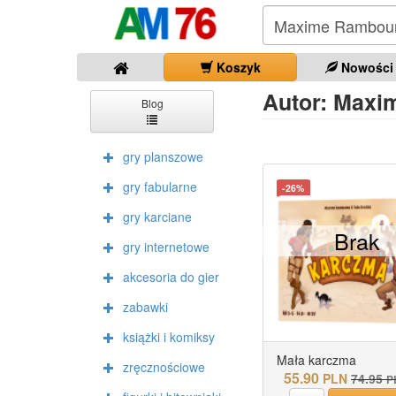
Koszyk
Nowości
Autor: Maxim
Blog
gry planszowe
gry fabularne
-26%
gry karciane
Brak
gry internetowe
akcesoria do gier
zabawki
książki i komiksy
Mała karczma
zręcznościowe
55.90
PLN
74.95
P