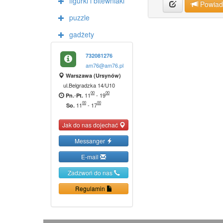
figurki i bitewniaki
Powia
puzzle
gadżety
732081276
am76@am76.pl
Warszawa (Ursynów)
ul.Belgradzka 14/U10
00
00
-
11
-
19
Pn.
Pt.
00
00
11
-
17
So.
Jak do nas dojechać
Messanger
E-mail
Zadzwoń do nas
Regulamin