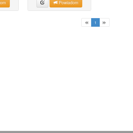
dom
Powiadom
1