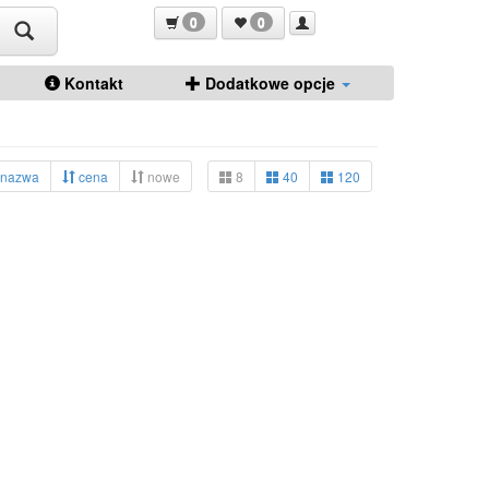
0
0
Kontakt
Dodatkowe opcje
nazwa
cena
nowe
8
40
120