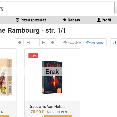
Przedsprzedaż
Rabaty
Profil
e Rambourg - str. 1/1
1
wszystkie
dostępne
-14%
Brak
Dracula vs Van Hels...
76.90
PLN
89.00
LN
PLN