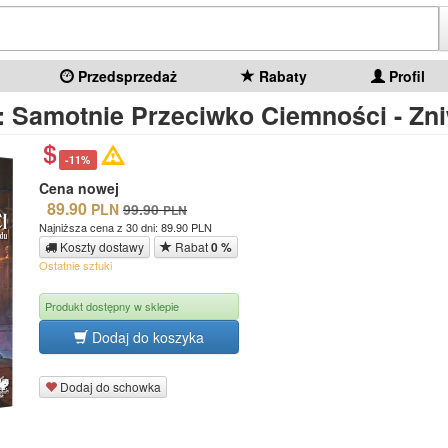
Przedsprzedaż
Rabaty
Profil
: Samotnie Przeciwko Ciemności - Zn
-11%
Cena nowej
89.90
PLN
99.90
PLN
Najniższa cena z 30 dni: 89.90 PLN
Koszty dostawy
Rabat
0 %
Ostatnie sztuki
Produkt dostępny w sklepie
Dodaj do koszyka
Dodaj do schowka