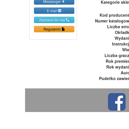
Messanger
Kategorie skl
E-mail
Kod producen
Zadzwoń do nas
Numer katalogo
Liczba str
Regulamin
Okład
Wydan
Instrukc
Wi
Liczba grac
Rok premie
Rok wydan
Aut
Pudełko zawie