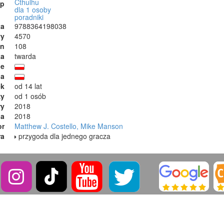
Cthulhu
ep
dla 1 osoby
poradniki
ta
9788364198038
wy
4570
on
108
ka
twarda
ie
ja
ek
od 14 lat
zy
od 1 osób
ry
2018
ia
2018
or
Matthew J. Costello, Mike Manson
ra
przygoda dla jednego gracza