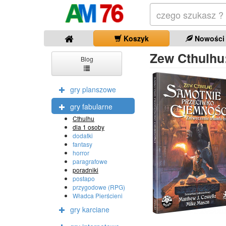
Koszyk
Nowości
Zew Cthulhu
Blog
gry planszowe
gry fabularne
Cthulhu
dla 1 osoby
dodatki
fantasy
horror
paragrafowe
poradniki
postapo
przygodowe (RPG)
Władca Pierścieni
gry karciane