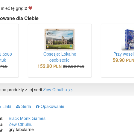
 mieć tę grę:
2
owane dla Ciebie
3,5x88
Obsesje: Lokalne
Przy wesel
59.90
tuk
osobistości
PL
152.90
PLN
239.90
PLN
PLN
nne produkty z tej serii
Zew Cthulhu >>
Linki
Seria
Opakowanie
nt
Black Monk Games
ia
Zew Cthulhu
gry fabularne
ał