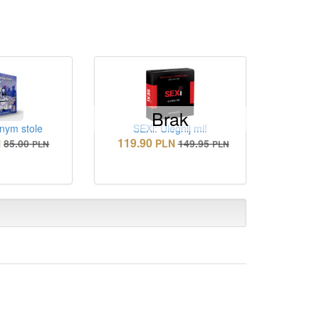
Brak
nym stole
SEXi: Ulegnij mi!
119.90
N
85.00
PLN
149.95
PLN
PLN