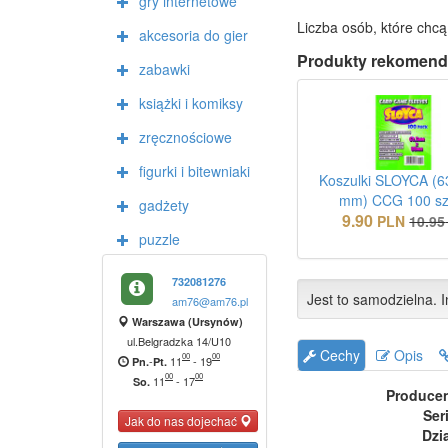
gry internetowe
Liczba osób, które chcą
akcesoria do gier
Produkty rekomend
zabawki
książki i komiksy
zręcznościowe
figurki i bitewniaki
Koszulki SLOYCA (6
mm) CCG 100 sz
gadżety
9.90
PLN
10.95
puzzle
732081276
Jest to samodzielna. I
am76@am76.pl
Warszawa (Ursynów)
ul.Belgradzka 14/U10
Cechy
Opis
00
00
-
11
-
19
Pn.
Pt.
00
00
11
-
17
So.
Produce
Ser
Jak do nas dojechać
Dzi