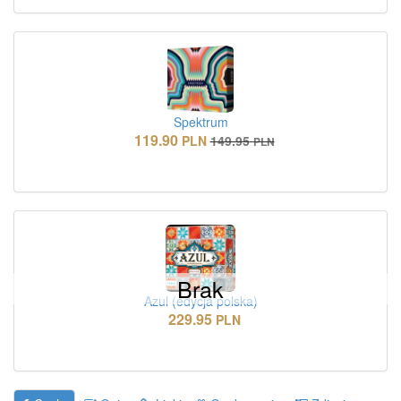
Spektrum
119.90
PLN
149.95
PLN
Brak
Azul (edycja polska)
229.95
PLN