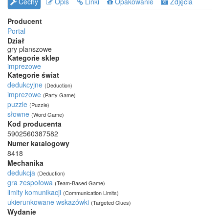
Cechy
Opis
Linki
Opakowanie
Zdjęcia
Producent
Portal
Dział
gry planszowe
Kategorie sklep
imprezowe
Kategorie świat
dedukcyjne
(Deduction)
imprezowe
(Party Game)
puzzle
(Puzzle)
słowne
(Word Game)
Kod producenta
5902560387582
Numer katalogowy
8418
Mechanika
dedukcja
(Deduction)
gra zespołowa
(Team-Based Game)
limity komunikacji
(Communication Limits)
ukierunkowane wskazówki
(Targeted Clues)
Wydanie