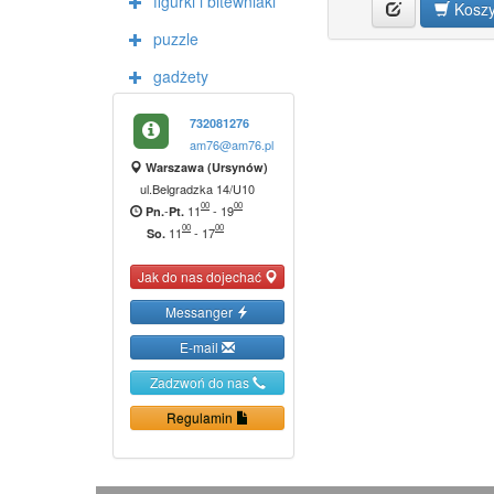
figurki i bitewniaki
Kosz
puzzle
gadżety
732081276
am76@am76.pl
Warszawa (Ursynów)
ul.Belgradzka 14/U10
00
00
-
11
-
19
Pn.
Pt.
00
00
11
-
17
So.
Jak do nas dojechać
Messanger
E-mail
Zadzwoń do nas
Regulamin