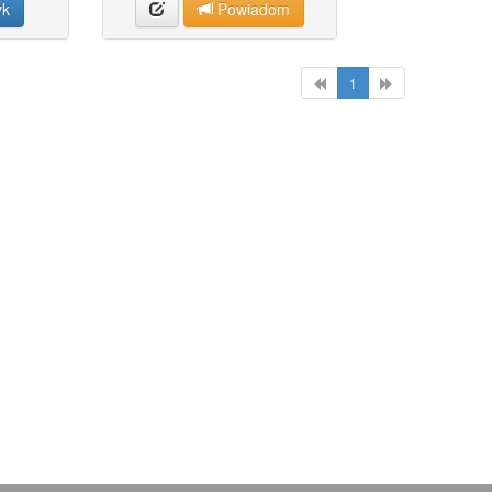
yk
Powiadom
1