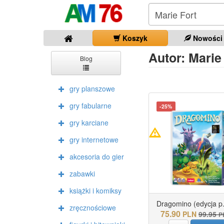
Koszyk
Nowości
Autor: Marie 
Blog
gry planszowe
gry fabularne
-25%
gry karciane
gry internetowe
akcesoria do gier
zabawki
książki i komiksy
Dragomino (edycja p.
zręcznościowe
75.90
PLN
99.95
P