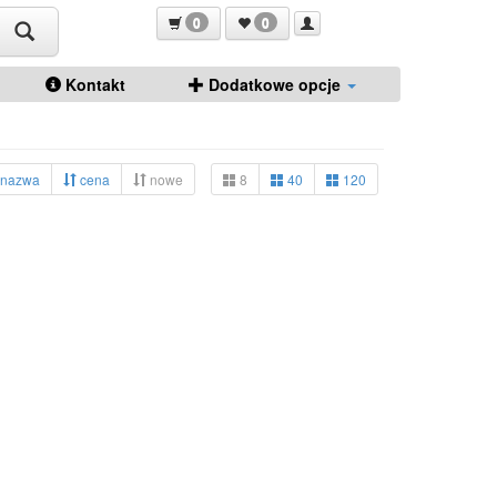
0
0
Kontakt
Dodatkowe opcje
nazwa
cena
nowe
8
40
120