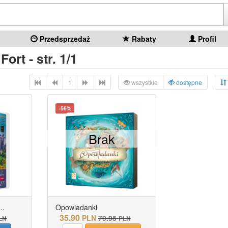
Przedsprzedaż
Rabaty
Profil
Fort - str. 1/1
1
wszystkie
dostępne
-56%
Brak
..
Opowiadanki
35.90
PLN
79.95
LN
PLN