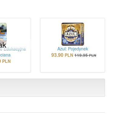
ak
ce Edukacyjna
Azul: Pojedynek
93.90
rciana
PLN
119.95
PLN
0
PLN