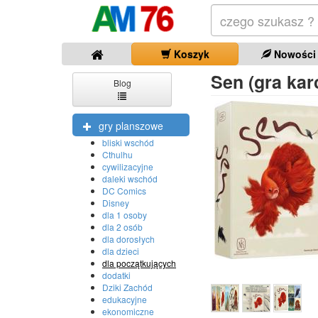
Koszyk
Nowości
Sen (gra kar
Blog
gry planszowe
bliski wschód
Cthulhu
cywilizacyjne
daleki wschód
DC Comics
Disney
dla 1 osoby
dla 2 osób
dla dorosłych
dla dzieci
dla początkujących
dodatki
Dziki Zachód
edukacyjne
ekonomiczne