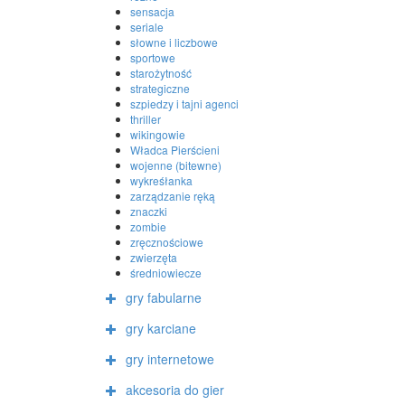
sensacja
seriale
słowne i liczbowe
sportowe
starożytność
strategiczne
szpiedzy i tajni agenci
thriller
wikingowie
Władca Pierścieni
wojenne (bitewne)
wykreśłanka
zarządzanie ręką
znaczki
zombie
zręcznościowe
zwierzęta
średniowiecze
gry fabularne
gry karciane
gry internetowe
akcesoria do gier