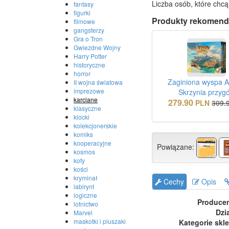
Liczba osób, które chcą
fantasy
figurki
Produkty rekomend
filmowe
gangsterzy
Gra o Tron
Gwiezdne Wojny
Harry Potter
historyczne
horror
Zaginiona wyspa A
II wojna światowa
imprezowe
Skrzynia przyg
karciane
279.90
PLN
309.
klasyczne
klocki
kolekcjonerskie
komiks
kooperacyjne
Powiązane:
kosmos
koty
kości
kryminał
Cechy
Opis
labirynt
logiczne
Produce
lotnictwo
Dzi
Marvel
maskotki i pluszaki
Kategorie skl