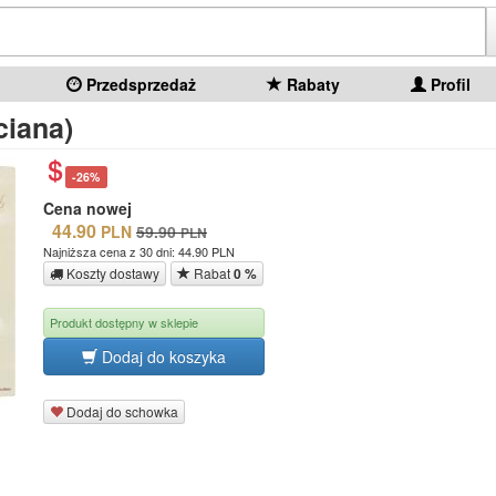
Przedsprzedaż
Rabaty
Profil
ciana)
-26%
Cena nowej
44.90
PLN
59.90
PLN
Najniższa cena z 30 dni: 44.90 PLN
Koszty dostawy
Rabat
0 %
Produkt dostępny w sklepie
Dodaj do koszyka
Dodaj do schowka