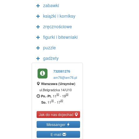
zabawki
książki i komiksy
zręcznościowe
figurki i bitewniaki
puzzle
gadżety
732081276
am76@am76.pl
Warszawa (Ursynów)
ul.Belgradzka 14/U10
00
00
-
11
-
19
Pn.
Pt.
00
00
11
-
17
So.
Jak do nas dojechać
Messanger
E-mail