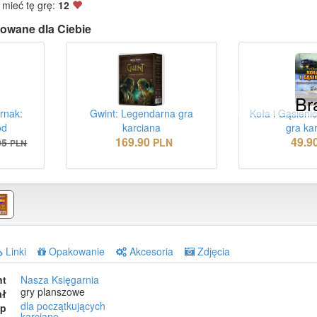
 mieć tę grę:
12
owane dla Ciebie
Br
rnak:
Gwint: Legendarna gra
Koła i Gąsieni
ód
karciana
gra ka
169.90
49.9
95
PLN
PLN
Linki
Opakowanie
Akcesoria
Zdjęcia
nt
Nasza Księgarnia
gry planszowe
ał
dla początkujących
ep
karciane