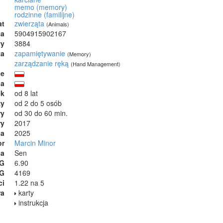
memo (memory)
rodzinne (familijne)
at
zwierząta
(Animals)
ta
5904915902167
wy
3884
ka
zapamiętywanie
(Memory)
zarządzanie ręką
(Hand Management)
ie
ja
ek
od 8 lat
zy
od 2 do 5 osób
ry
od 30 do 60 min.
ry
2017
ia
2025
or
Marcin Minor
na
Sen
GG
6.90
GG
4169
ci
1.22 na 5
ra
karty
instrukcja