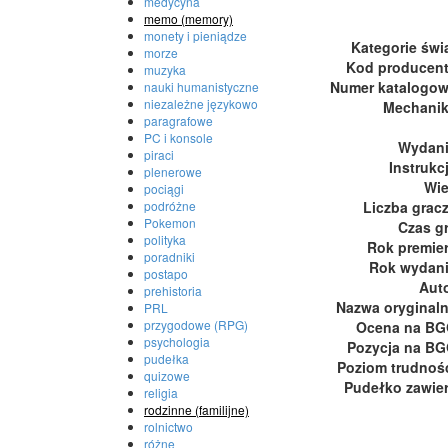
medycyna
memo (memory)
monety i pieniądze
Kategorie świ
morze
Kod producen
muzyka
Numer katalogo
nauki humanistyczne
niezależne językowo
Mechani
paragrafowe
PC i konsole
Wydan
piraci
Instrukc
plenerowe
Wi
pociągi
podróżne
Liczba grac
Pokemon
Czas g
polityka
Rok premie
poradniki
Rok wydan
postapo
Aut
prehistoria
Nazwa oryginal
PRL
przygodowe (RPG)
Ocena na B
psychologia
Pozycja na B
pudełka
Poziom trudnoś
quizowe
Pudełko zawie
religia
rodzinne (familijne)
rolnictwo
różne