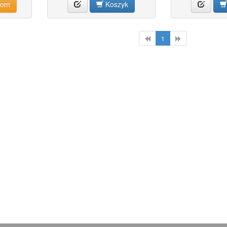
dom
Koszyk
1