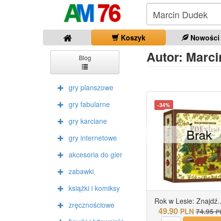
Koszyk
Nowości
Autor: Marcin
Blog
gry planszowe
gry fabularne
-34%
gry karciane
Brak
gry internetowe
akcesoria do gier
zabawki
książki i komiksy
Rok w Lesie: Znajdź..
zręcznościowe
49.90
PLN
74.95
P