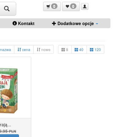
0
0
Kontakt
Dodatkowe opcje
nazwa
cena
nowe
8
40
120
ają...
9.95
PLN