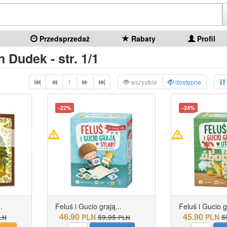
Przedsprzedaż
Rabaty
Profil
 Dudek - str. 1/1
1
wszystkie
dostępne
-22%
-24%
.
Feluś i Gucio grają...
Feluś i Gucio gr
46.90
45.90
PLN
59.95
PLN
5
LN
PLN