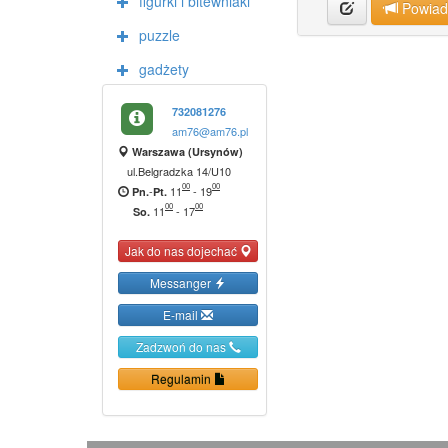
figurki i bitewniaki
Powia
puzzle
gadżety
732081276
am76@am76.pl
Warszawa (Ursynów)
ul.Belgradzka 14/U10
00
00
-
11
-
19
Pn.
Pt.
00
00
11
-
17
So.
Jak do nas dojechać
Messanger
E-mail
Zadzwoń do nas
Regulamin