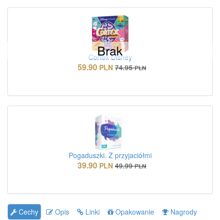
Brak
Cortex Disney
59.90
PLN
74.95
PLN
Pogaduszki. Z przyjaciółmi
39.90
PLN
49.99
PLN
Cechy
Opis
Linki
Opakowanie
Nagrody