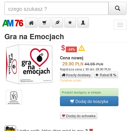
Menu
Gra na Emocjach
-34%
Cena nowej
29.90
PLN
44.95
PLN
Najniższa cena z 30 dni: 29.90 PLN
Koszty dostawy
Rabat
0 %
Ostatnie sztuki
Produkt dostępny w sklepie
Dodaj do koszyka
Dodaj do schowka
Liczba osób, które chcą mieć tę grę:
2