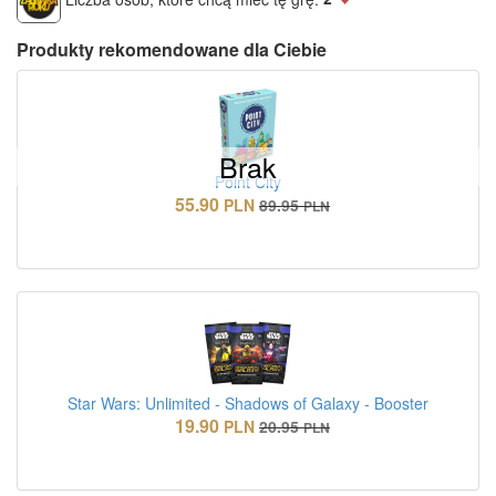
Produkty rekomendowane dla Ciebie
Brak
Point City
55.90
PLN
89.95
PLN
Star Wars: Unlimited - Shadows of Galaxy - Booster
19.90
PLN
20.95
PLN