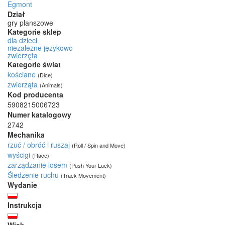
Egmont
Dział
gry planszowe
Kategorie sklep
dla dzieci
niezależne językowo
zwierzęta
Kategorie świat
kościane
(Dice)
zwierząta
(Animals)
Kod producenta
5908215006723
Numer katalogowy
2742
Mechanika
rzuć / obróć i ruszaj
(Roll / Spin and Move)
wyścigi
(Race)
zarządzanie losem
(Push Your Luck)
Śledzenie ruchu
(Track Movement)
Wydanie
Instrukcja
Wiek