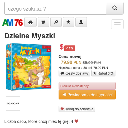
Menu
Dzielne Myszki
-11%
Cena nowej
79.90
PLN
89.00
PLN
Najniższa cena z 30 dni: 79.90 PLN
Koszty dostawy
Rabat
0 %
Produkt niedostępny
Powiadom o dostępności
Dodaj do schowka
Liczba osób, które chcą mieć tę grę:
4