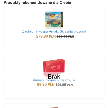
Produkty rekomendowane dla Ciebie
Zaginiona wyspa Arnak: Skrzynia przygód
279.90
PLN
309.95
PLN
Brak
Emocje: Wspólne wyzwania
99.90
PLN
129.95
PLN