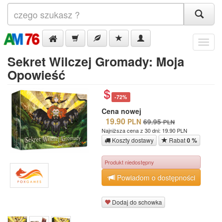
Menu
Sekret Wilczej Gromady: Moja
Opowieść
-72%
Cena nowej
19.90
PLN
69.95
PLN
Najniższa cena z 30 dni: 19.90 PLN
Koszty dostawy
Rabat
0 %
Produkt niedostępny
Powiadom o dostępności
Dodaj do schowka