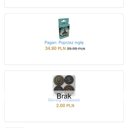
Pagan: Poprzez mgłę
34.90
PLN
39.95
PLN
Brak
Monety metalowe
2.00
PLN