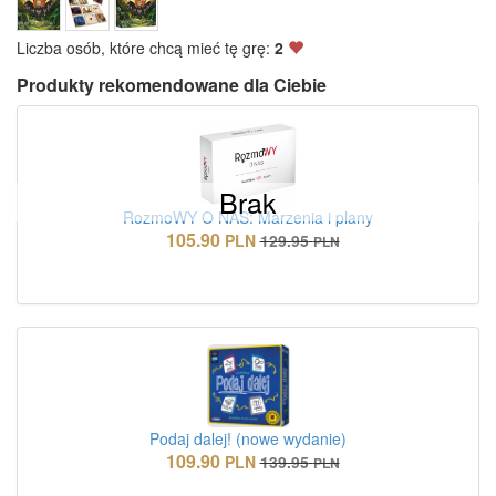
Liczba osób, które chcą mieć tę grę:
2
Produkty rekomendowane dla Ciebie
Brak
RozmoWY O NAS: Marzenia i plany
105.90
PLN
129.95
PLN
Podaj dalej! (nowe wydanie)
109.90
PLN
139.95
PLN