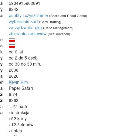
ta
5904915902891
wy
6242
ka
punkty i czyszczenie
(Score-and-Reset Game)
wybieranie kart
(Card Drafting)
zarządzanie ręką
(Hand Management)
zbieranie zestawów
(Set Collection)
ie
ja
ek
od 6 lat
zy
od 2 do 5 osób
ry
od 30 do 30 min.
ry
2008
ia
2026
or
Kevin Kim
na
Paper Safari
GG
6.74
GG
6363
ci
1.27 na 5
ra
instrukcja
52 karty
12 żetonów
notes