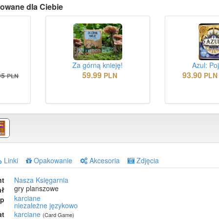
owane dla Ciebie
Za górną knieję!
Azul: Po
59.99
93.90
95
PLN
PLN
PLN
Linki
Opakowanie
Akcesoria
Zdjęcia
nt
Nasza Księgarnia
gry planszowe
ał
karciane
ep
niezależne językowo
at
karciane
(Card Game)