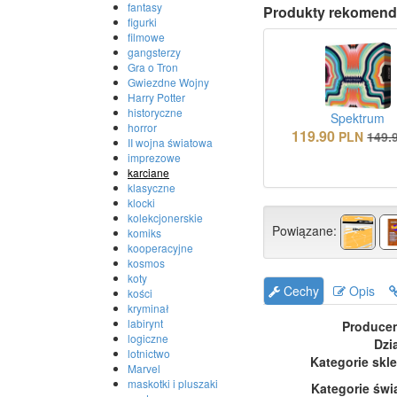
fantasy
Produkty rekomend
figurki
filmowe
gangsterzy
Gra o Tron
Gwiezdne Wojny
Harry Potter
historyczne
Spektrum
horror
119.90
PLN
149.
II wojna światowa
imprezowe
karciane
klasyczne
klocki
kolekcjonerskie
Powiązane:
komiks
kooperacyjne
kosmos
koty
Cechy
Opis
kości
kryminał
labirynt
Produce
logiczne
Dzi
lotnictwo
Kategorie skl
Marvel
maskotki i pluszaki
Kategorie świ