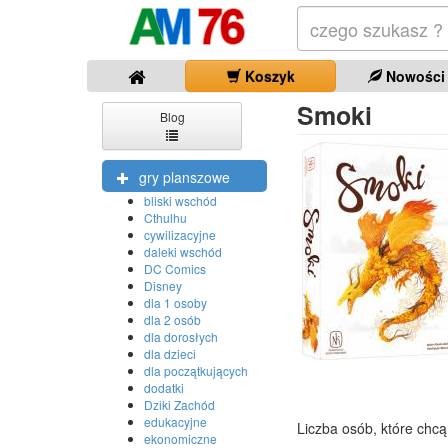
Koszyk
Nowości
Smoki
Blog
gry planszowe
bliski wschód
Cthulhu
cywilizacyjne
daleki wschód
DC Comics
Disney
dla 1 osoby
dla 2 osób
dla dorosłych
dla dzieci
dla początkujących
dodatki
Dziki Zachód
edukacyjne
Liczba osób, które chcą
ekonomiczne