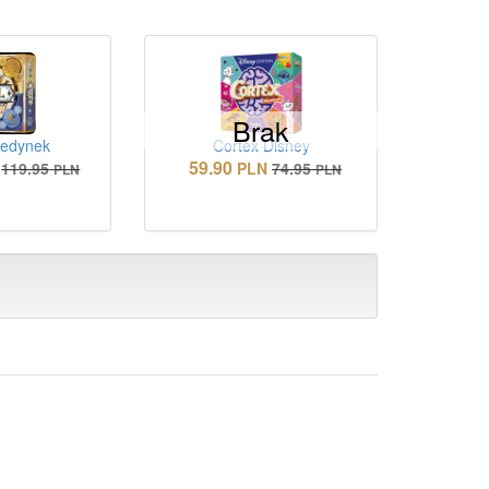
Brak
jedynek
Cortex Disney
59.90
119.95
PLN
74.95
PLN
PLN