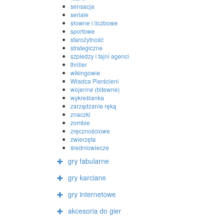
sensacja
seriale
słowne i liczbowe
sportowe
starożytność
strategiczne
szpiedzy i tajni agenci
thriller
wikingowie
Władca Pierścieni
wojenne (bitewne)
wykreśłanka
zarządzanie ręką
znaczki
zombie
zręcznościowe
zwierzęta
średniowiecze
gry fabularne
gry karciane
gry internetowe
akcesoria do gier