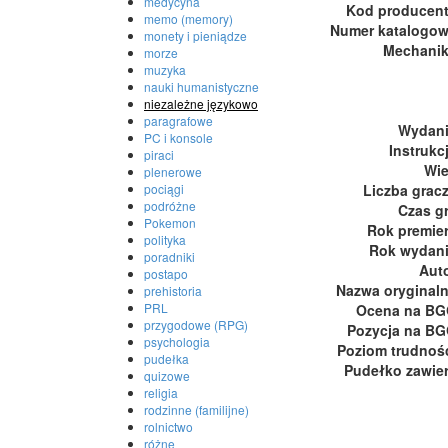
medycyna
Kod producen
memo (memory)
Numer katalogo
monety i pieniądze
Mechani
morze
muzyka
nauki humanistyczne
niezależne językowo
paragrafowe
Wydan
PC i konsole
Instrukc
piraci
Wi
plenerowe
Liczba grac
pociągi
podróżne
Czas g
Pokemon
Rok premie
polityka
Rok wydan
poradniki
Aut
postapo
Nazwa oryginal
prehistoria
PRL
Ocena na B
przygodowe (RPG)
Pozycja na B
psychologia
Poziom trudnoś
pudełka
Pudełko zawie
quizowe
religia
rodzinne (familijne)
rolnictwo
różne