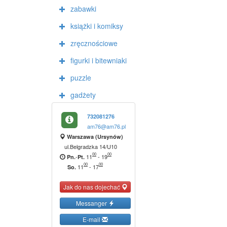
zabawki
książki i komiksy
zręcznościowe
figurki i bitewniaki
puzzle
gadżety
732081276
am76@am76.pl
Warszawa (Ursynów)
ul.Belgradzka 14/U10
00
00
-
11
-
19
Pn.
Pt.
00
00
11
-
17
So.
Jak do nas dojechać
Messanger
E-mail