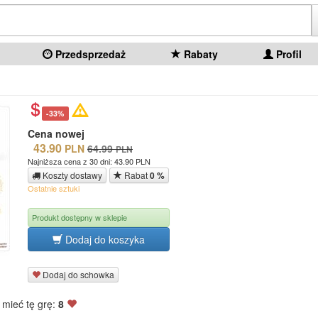
Przedsprzedaż
Rabaty
Profil
-33%
Cena nowej
43.90
PLN
64.99
PLN
Najniższa cena z 30 dni: 43.90 PLN
Koszty dostawy
Rabat
0 %
Ostatnie sztuki
Produkt dostępny w sklepie
Dodaj do koszyka
Dodaj do schowka
 mieć tę grę:
8