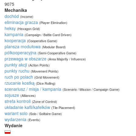
9075
Mechanika
dochód
(Income)
eliminacja gracza
(Player Elimination)
heksy
(Hexagon Grid)
kampania
(Campaign / Battle Card Driven)
kooperacja
(Cooperative Game)
plansza modułowa
(Modular Board)
półkooperacyjna
(Semi-Cooperative Game)
przewaga w obszarze
(Area Majority / Influence)
punkty akcji
(Action Points)
punkty ruchu
(Movement Points)
ruch po polach
(Grid Movement)
rzucanie kostką
(Dice Rolling)
scenariusz / misja / kampania
(Scenario / Mission / Campaign Game)
sojusze
(Alliances)
strefa kontroli
(Zone of Control)
układanie kafli/kafelków
(Tile Placement)
wariant solo
(Solo / Solitaire Game)
wydarzenia
(Events)
Wydanie