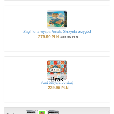
Zaginiona wyspa Arnak: Skrzynia przygód
279.90
PLN
309.95
PLN
Brak
Azul (edycja polska)
229.95
PLN