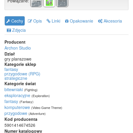
Powiązane:
Cechy
Opis
Linki
Opakowanie
Akcesoria
Zdjęcia
Producent
Archon Studio
Dział
gry planszowe
Kategorie sklep
fantasy
przygodowe (RPG)
strategiczne
Kategorie świat
bitewniaki
(Fighting)
eksploracyjne
(Exploration)
fantasy
(Fantasy)
komputerowe
(Video Game Theme)
przygodowe
(Adventure)
Kod producenta
5901414674526
Numer katalogowy