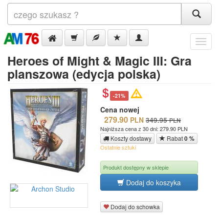
Menu
Heroes of Might & Magic III: Gra
planszowa (edycja polska)
-21%
Cena nowej
279.90
PLN
349.95
PLN
Najniższa cena z 30 dni: 279.90 PLN
Koszty dostawy
Rabat
0 %
Ostatnie sztuki
Produkt dostępny w sklepie
Dodaj do koszyka
Dodaj do schowka