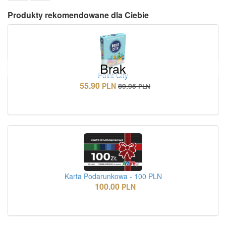
Produkty rekomendowane dla Ciebie
Brak
Point City
55.90
PLN
89.95
PLN
Karta Podarunkowa - 100 PLN
100.00
PLN