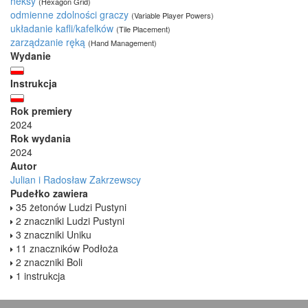
heksy
(Hexagon Grid)
odmienne zdolności graczy
(Variable Player Powers)
układanie kafli/kafelków
(Tile Placement)
zarządzanie ręką
(Hand Management)
Wydanie
Instrukcja
Rok premiery
2024
Rok wydania
2024
Autor
Julian i Radosław Zakrzewscy
Pudełko zawiera
35 żetonów Ludzi Pustyni
2 znaczniki Ludzi Pustyni
3 znaczniki Uniku
11 znaczników Podłoża
2 znaczniki Boli
1 instrukcja