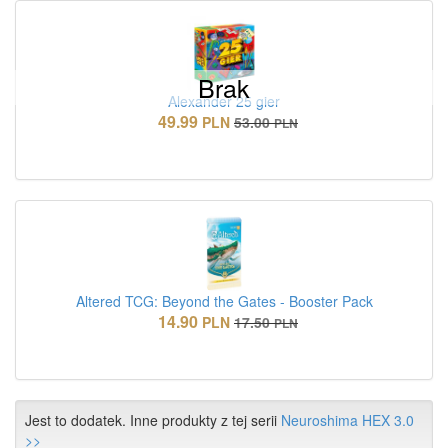
Brak
Alexander 25 gier
49.99
PLN
53.00
PLN
Altered TCG: Beyond the Gates - Booster Pack
14.90
PLN
17.50
PLN
Jest to dodatek. Inne produkty z tej serii
Neuroshima HEX 3.0
>>