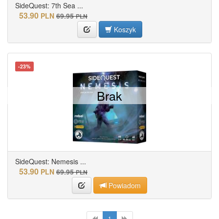
SideQuest: 7th Sea ...
53.90
PLN
69.95
PLN
Koszyk
-23%
Brak
SideQuest: Nemesis ...
53.90
PLN
69.95
PLN
Powiadom
1