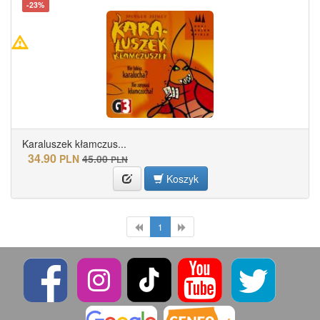
-23%
Karaluszek kłamczus...
34.90
PLN
45.00
PLN
Koszyk
1