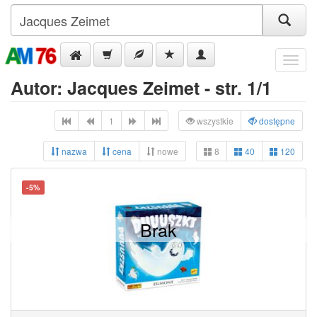
Menu
Autor: Jacques Zeimet - str. 1/1
1
wszystkie
dostępne
nazwa
cena
nowe
8
40
120
-5%
Brak