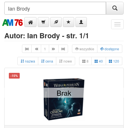
Menu
Autor: Ian Brody - str. 1/1
1
wszystkie
dostępne
nazwa
cena
nowe
8
40
120
-15%
Brak