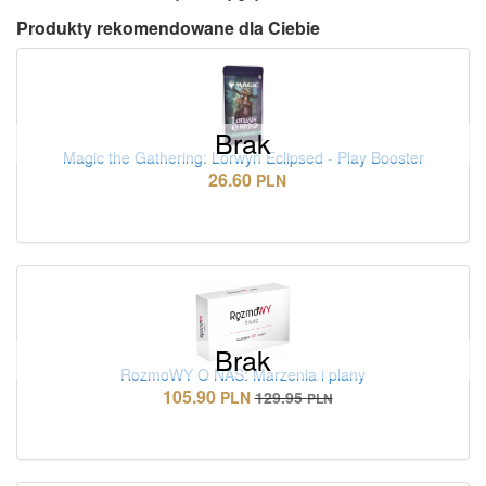
Produkty rekomendowane dla Ciebie
Brak
Magic the Gathering: Lorwyn Eclipsed - Play Booster
26.60
PLN
Brak
RozmoWY O NAS: Marzenia i plany
105.90
PLN
129.95
PLN