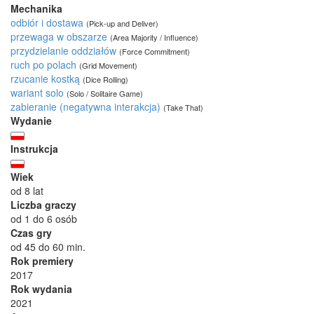
Mechanika
odbiór i dostawa
(Pick-up and Deliver)
przewaga w obszarze
(Area Majority / Influence)
przydzielanie oddziałów
(Force Commitment)
ruch po polach
(Grid Movement)
rzucanie kostką
(Dice Rolling)
wariant solo
(Solo / Solitaire Game)
zabieranie (negatywna interakcja)
(Take That)
Wydanie
Instrukcja
Wiek
od 8 lat
Liczba graczy
od 1 do 6 osób
Czas gry
od 45 do 60 min.
Rok premiery
2017
Rok wydania
2021