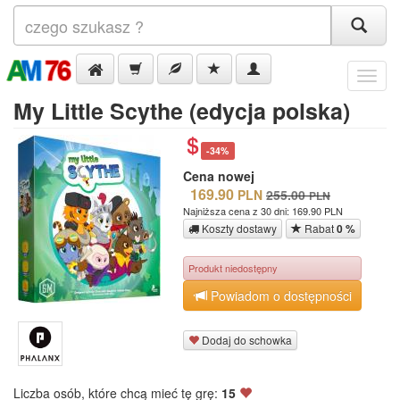
Menu
My Little Scythe (edycja polska)
-34%
Cena nowej
169.90
PLN
255.00
PLN
Najniższa cena z 30 dni: 169.90 PLN
Koszty dostawy
Rabat
0 %
Produkt niedostępny
Powiadom o dostępności
Dodaj do schowka
Liczba osób, które chcą mieć tę grę:
15