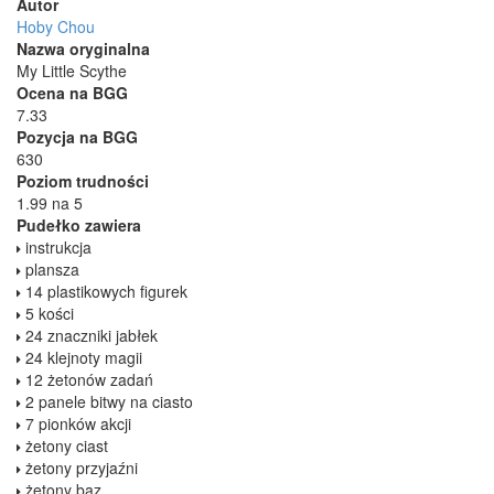
Autor
Hoby Chou
Nazwa oryginalna
My Little Scythe
Ocena na BGG
7.33
Pozycja na BGG
630
Poziom trudności
1.99 na 5
Pudełko zawiera
instrukcja
plansza
14 plastikowych figurek
5 kości
24 znaczniki jabłek
24 klejnoty magii
12 żetonów zadań
2 panele bitwy na ciasto
7 pionków akcji
żetony ciast
żetony przyjaźni
żetony baz