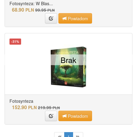
Fotosynteza: W Blas...
68.90
PLN
99.95
PLN
Powiadom
-31%
Brak
Fotosynteza
152.90
PLN
219.95
PLN
Powiadom
1