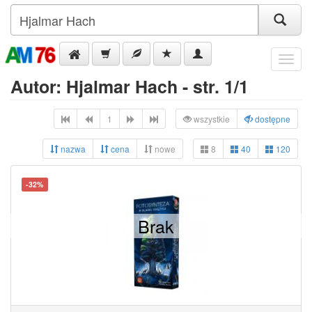
Menu
Autor: Hjalmar Hach - str. 1/1
1
wszystkie
dostępne
nazwa
cena
nowe
8
40
120
-32%
Brak