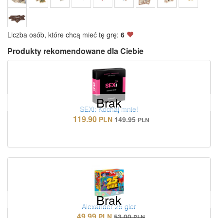
Liczba osób, które chcą mieć tę grę:
6
Produkty rekomendowane dla Ciebie
Brak
SEXi: Kochaj mnie!
119.90
PLN
149.95
PLN
Brak
Alexander 25 gier
49.99
PLN
53.00
PLN