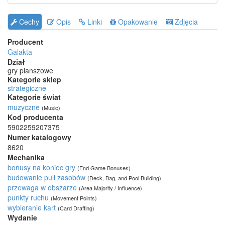
Cechy
Opis
Linki
Opakowanie
Zdjęcia
Producent
Galakta
Dział
gry planszowe
Kategorie sklep
strategiczne
Kategorie świat
muzyczne
(Music)
Kod producenta
5902259207375
Numer katalogowy
8620
Mechanika
bonusy na koniec gry
(End Game Bonuses)
budowanie puli zasobów
(Deck, Bag, and Pool Building)
przewaga w obszarze
(Area Majority / Influence)
punkty ruchu
(Movement Points)
wybieranie kart
(Card Drafting)
Wydanie