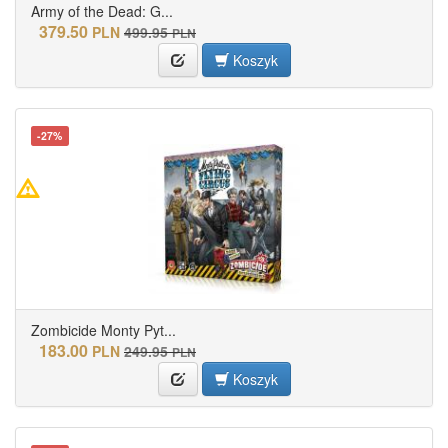
Army of the Dead: G...
379.50
PLN
499.95
PLN
Koszyk
-27%
Zombicide Monty Pyt...
183.00
PLN
249.95
PLN
Koszyk