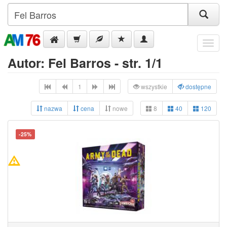
Menu
Autor: Fel Barros - str. 1/1
1
wszystkie
dostępne
nazwa
cena
nowe
8
40
120
-25%