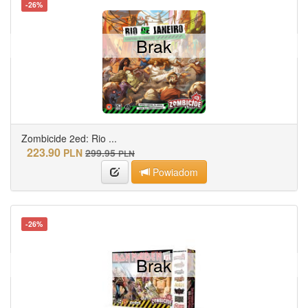
-26%
Brak
Zombicide 2ed: Rio ...
223.90
PLN
299.95
PLN
Powiadom
-26%
Brak