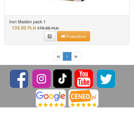
Iron Maiden pack 1
134.90
PLN
179.95
PLN
Powiadom
1