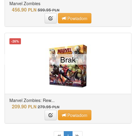
Marvel Zombies
456.90
PLN
599.95
PLN
Powiadom
-26%
Brak
Marvel Zombies: Rew...
209.90
PLN
279.95
PLN
Powiadom
1