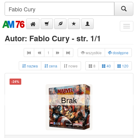
Menu
Autor: Fabio Cury - str. 1/1
1
wszystkie
dostępne
nazwa
cena
nowe
8
40
120
-24%
Brak