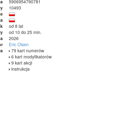
ta
5906954790781
wy
10493
ie
ja
ek
od 8 lat
ry
od 10 do 25 min.
ia
2026
or
Eric Olsen
ra
79 kart numerów
6 kart modyfikatorów
9 kart akcji
instrukcja