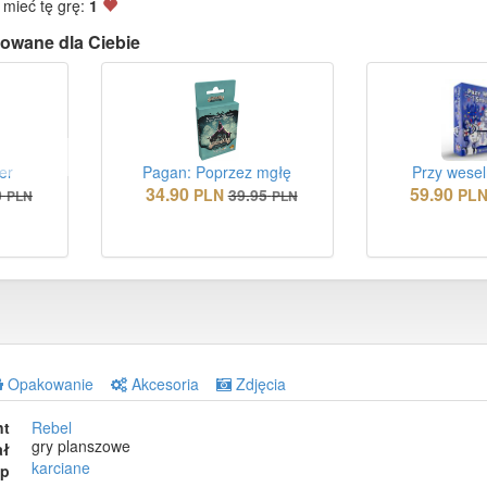
 mieć tę grę:
1
owane dla Ciebie
er
Pagan: Poprzez mgłę
Przy wesel
34.90
59.90
0
PLN
39.95
PL
PLN
PLN
Opakowanie
Akcesoria
Zdjęcia
nt
Rebel
gry planszowe
ał
karciane
ep